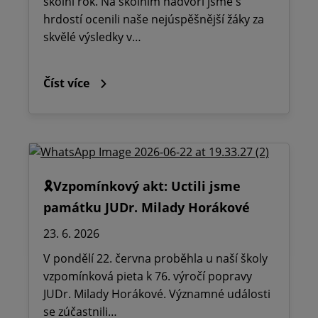
školní rok. Na školním nádvoří jsme s
hrdostí ocenili naše nejúspěšnější žáky za
skvělé výsledky v…
Číst více
🎗️Vzpomínkový akt: Uctili jsme
památku JUDr. Milady Horákové
23. 6. 2026
V pondělí 22. června proběhla u naší školy
vzpomínková pieta k 76. výročí popravy
JUDr. Milady Horákové. Významné události
se zúčastnili…