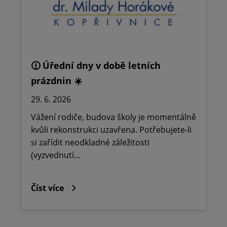
🕧 Úřední dny v době letních
prázdnin ☀️
29. 6. 2026
Vážení rodiče, budova školy je momentálně
kvůli rekonstrukci uzavřena. Potřebujete-li
si zařídit neodkladné záležitosti
(vyzvednutí…
Číst více