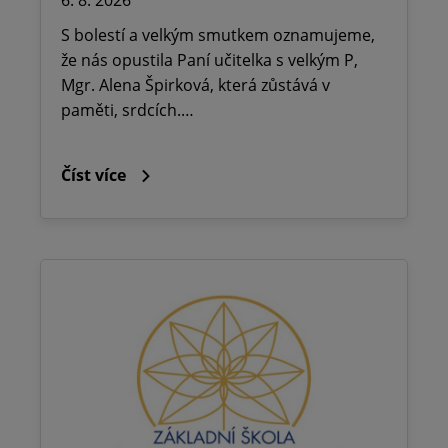
6. 8. 2026
S bolestí a velkým smutkem oznamujeme,
že nás opustila Paní učitelka s velkým P,
Mgr. Alena Špirková, která zůstává v
paměti, srdcích.…
Číst více