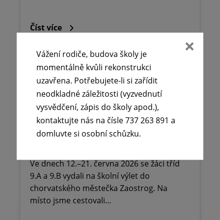
Číst více
Vážení rodiče, budova školy je
momentálně kvůli rekonstrukci
uzavřena. Potřebujete-li si zařídit
neodkladné záležitosti (vyzvednutí
🏖️Žáci z 9.A a 9.B strávili
vysvědčení, zápis do školy apod.),
nezapomenutelné dny v
kontaktujte nás na čísle 737 263 891 a
Chorvatsku ☀️
domluvte si osobní schůzku.
22. 6. 2026
Ve dnech 12.–21. června 2026 se žáci tříd
9.A a 9.B vydali na školní výlet do
chorvatského městečka Zaostrog. Na
místo jsme cestovali…