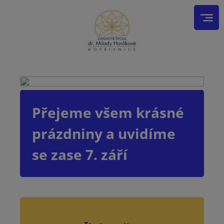
Přejeme všem krásné
prázdniny a uvidíme
se zase 7. září