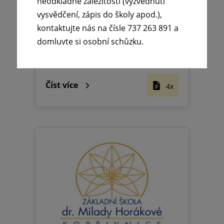
neodkladné záležitosti (vyzvednutí
vysvědčení, zápis do školy apod.),
kontaktujte nás na čísle 737 263 891 a
domluvte si osobní schůzku.
2015/2016
Číst více
4x