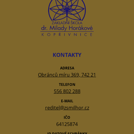
KONTAKTY
ADRESA
Obránců míru 369, 742 21
TELEFON
556 802 288
E-MAIL
reditel@zsmilhor.cz
IČO
64125874
ID DATOVÉ SCHRÁNKY