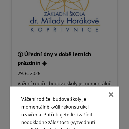
🕧 Úřední dny v době letních
prázdnin ☀️
29. 6. 2026
Vážení rodiče, budova školy je momentálně
kvůli rekonstrukci uzavřena. Potřebujete-li
si zařídit neodkladné záležitosti
Vážení rodiče, budova školy je
(vyzvednutí…
momentálně kvůli rekonstrukci
uzavřena. Potřebujete-li si zařídit
neodkladné záležitosti (vyzvednutí
Číst více