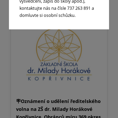
vysvědčení, zápis do školy apod.),
kontaktujte nás na čísle 737 263 891 a
domluvte si osobní schůzku.
🪧Oznámení o udělení ředitelského
volna na ZŠ dr. Milady Horákové
Kopřivnice, Obránců míru 369 okres