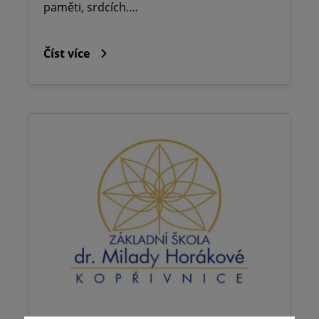
paměti, srdcích.…
Číst více