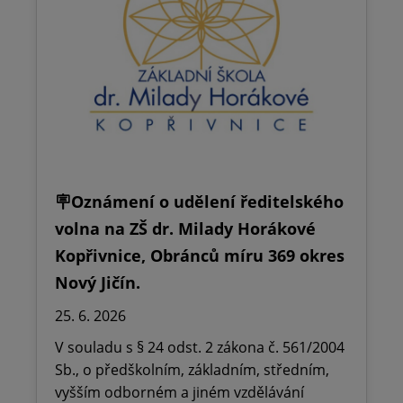
🪧Oznámení o udělení ředitelského
volna na ZŠ dr. Milady Horákové
Kopřivnice, Obránců míru 369 okres
Nový Jičín.
25. 6. 2026
V souladu s § 24 odst. 2 zákona č. 561/2004
Sb., o předškolním, základním, středním,
vyšším odborném a jiném vzdělávání