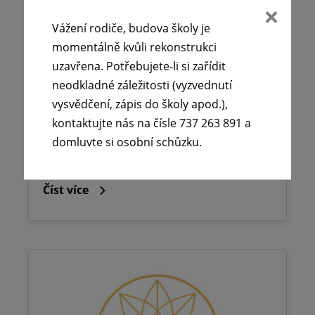
🕧 Úřední dny v době letních
Vážení rodiče, budova školy je
prázdnin ☀️
momentálně kvůli rekonstrukci
uzavřena. Potřebujete-li si zařídit
29. 6. 2026
neodkladné záležitosti (vyzvednutí
Vážení rodiče, budova školy je momentálně
vysvědčení, zápis do školy apod.),
kvůli rekonstrukci uzavřena. Potřebujete-li
kontaktujte nás na čísle 737 263 891 a
si zařídit neodkladné záležitosti
domluvte si osobní schůzku.
(vyzvednutí…
Číst více