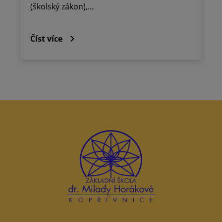
(školský zákon),…
Číst více