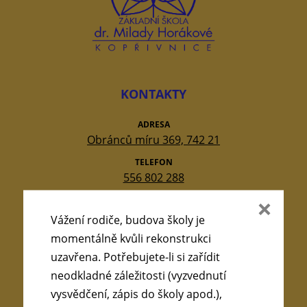
KONTAKTY
ADRESA
Obránců míru 369, 742 21
TELEFON
556 802 288
E-MAIL
reditel@zsmilhor.cz
Vážení rodiče, budova školy je
momentálně kvůli rekonstrukci
IČO
64125874
uzavřena. Potřebujete-li si zařídit
neodkladné záležitosti (vyzvednutí
ID DATOVÉ SCHRÁNKY
irpfqbv
vysvědčení, zápis do školy apod.),