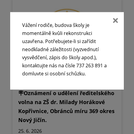
Vážení rodiče, budova školy je
momentálně kvůli rekonstrukci
uzavřena. Potřebujete-li si zařídit
neodkladné záležitosti (vyzvednutí
vysvědčení, zápis do školy apod.),
kontaktujte nás na čísle 737 263 891 a
domluvte si osobní schůzku.
🪧Oznámení o udělení ředitelského
volna na ZŠ dr. Milady Horákové
Kopřivnice, Obránců míru 369 okres
Nový Jičín.
25. 6. 2026