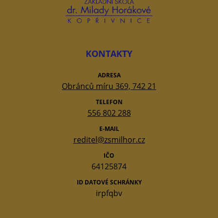
KONTAKTY
ADRESA
Obránců míru 369, 742 21
TELEFON
556 802 288
E-MAIL
reditel@zsmilhor.cz
IČO
64125874
ID DATOVÉ SCHRÁNKY
irpfqbv