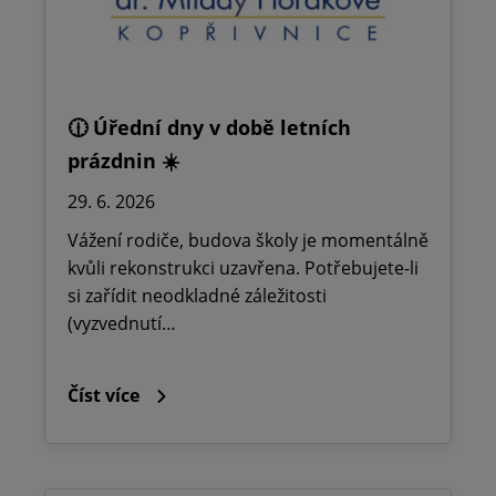
🕧 Úřední dny v době letních
prázdnin ☀️
29. 6. 2026
Vážení rodiče, budova školy je momentálně
kvůli rekonstrukci uzavřena. Potřebujete-li
si zařídit neodkladné záležitosti
(vyzvednutí…
Číst více