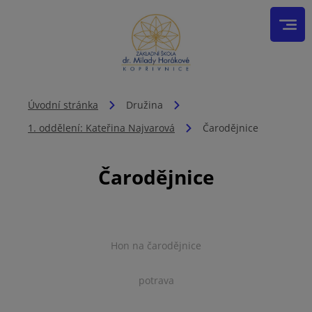
Úvodní stránka
Družina
1. oddělení: Kateřina Najvarová
Čarodějnice
Čarodějnice
Hon na čarodějnice
potrava