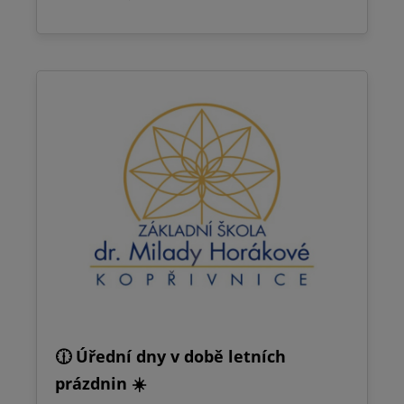
🕧 Úřední dny v době letních
prázdnin ☀️