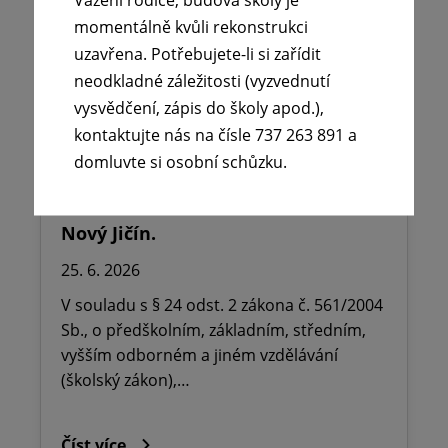
momentálně kvůli rekonstrukci
uzavřena. Potřebujete-li si zařídit
neodkladné záležitosti (vyzvednutí
vysvědčení, zápis do školy apod.),
kontaktujte nás na čísle 737 263 891 a
🪧Oznámení o udělení ředitelského
domluvte si osobní schůzku.
volna na ZŠ dr. Milady Horákové
Kopřivnice, Obránců míru 369 okres
Nový Jičín.
25. 6. 2026
V souladu s § 24 odst. 2 zákona č. 561/2004
Sb., o předškolním, základním, středním,
vyšším odborném a jiném vzdělávání
(školský zákon),…
Číst více