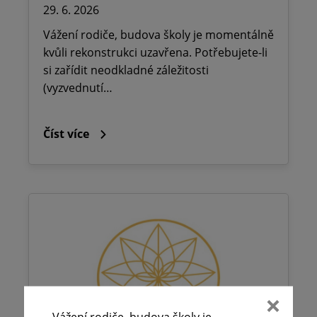
29. 6. 2026
Vážení rodiče, budova školy je momentálně
kvůli rekonstrukci uzavřena. Potřebujete-li
si zařídit neodkladné záležitosti
(vyzvednutí…
Číst více
Vážení rodiče, budova školy je