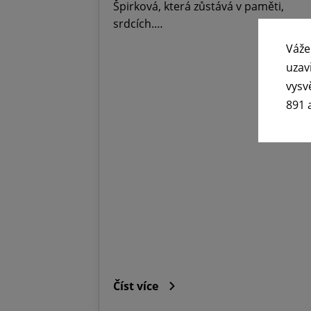
Špirková, která zůstává v paměti,
srdcích.…
Váže
uzav
vysv
891 
Číst více