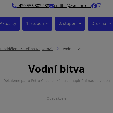
+420 556 802 288
reditel@zsmilhor.cz
Aktuality
1. stupeň
2. stupeň
Družina
1. oddělení: Kateřina Najvarová
Vodní bitva
Vodní bitva
Děkujeme panu Petru Chechelskému za naplnění nádob vodou
Opět skvělé