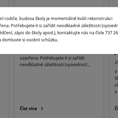
🕧 Úřední dny v době letních

ní rodiče, budova školy je momentálně kvůli rekonstrukci
prázdnin ☀️
ř
řena. Potřebujete-li si zařídit neodkladné záležitosti (vyzved
ědčení, zápis do školy apod.), kontaktujte nás na čísle 737 2
M
29. 6. 2026
a domluvte si osobní schůzku.
O
Vážení rodiče, budova školy je
momentálně kvůli rekonstrukci
J
uzavřena. Potřebujete-li si zařídit
2
neodkladné záležitosti (vyzvednutí…
V
5
z
a
Číst více
Č