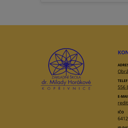
KON
ADRE
Obrá
TELE
556 
E-MAI
redi
IČO
6412
ID D