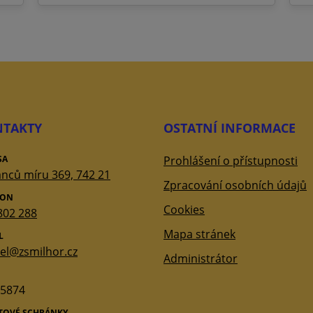
TAKTY
OSTATNÍ INFORMACE
SA
Prohlášení o přístupnosti
nců míru 369, 742 21
Zpracování osobních údajů
FON
Cookies
802 288
Mapa stránek
L
tel@zsmilhor.cz
Administrátor
5874
ATOVÉ SCHRÁNKY