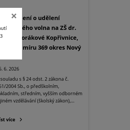
Oznámení o udělení
editelského volna na ZŠ dr.
nutí
63
ilady Horákové Kopřivnice,
bránců míru 369 okres Nový
ičín.
5. 6. 2026
 souladu s § 24 odst. 2 zákona č.
61/2004 Sb., o předškolním,
ákladním, středním, vyšším odborném
 jiném vzdělávání (školský zákon),…
íst více