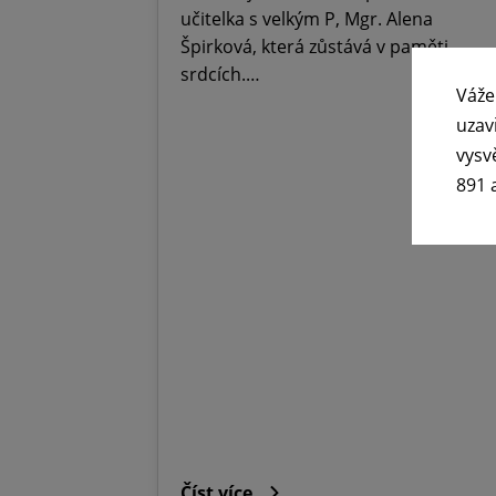
učitelka s velkým P, Mgr. Alena
Špirková, která zůstává v paměti,
srdcích.…
Váže
uzav
vysv
891 
Číst více