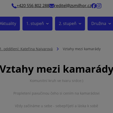
+420 556 802 288
reditel@zsmilhor.cz
Aktuality
1. stupeň
2. stupeň
Družina
1. oddělení: Kateřina Najvarová
Vztahy mezi kamarády
Vztahy mezi kamarád
Komunitní kruh ve tvaru srdce:)
Propletení pavučinou čeho si cením na kamarádovi
Vždy začínáme u sebe - sebepříjetí a láska k sobě