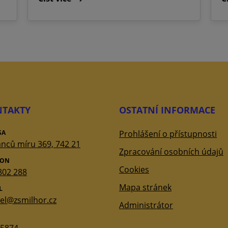
TAKTY
OSTATNÍ INFORMACE
SA
Prohlášení o přístupnosti
nců míru 369, 742 21
Zpracování osobních údajů
FON
Cookies
802 288
Mapa stránek
L
tel@zsmilhor.cz
Administrátor