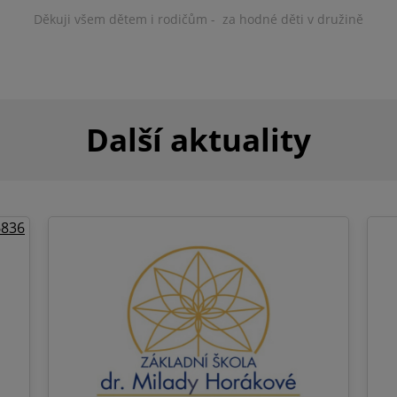
Děkuji všem dětem i rodičům - za hodné děti v družině
Další aktuality