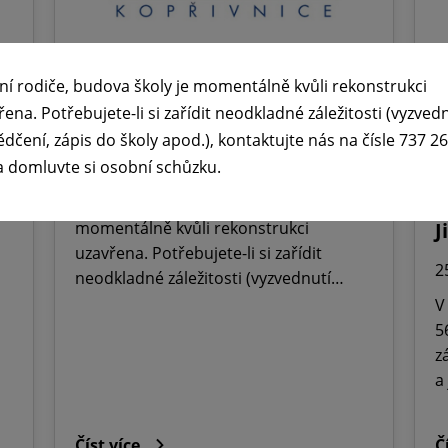
ní rodiče, budova školy je momentálně kvůli rekonstrukci
🕧 Úřední dny v době letních

řena. Potřebujete-li si zařídit neodkladné záležitosti (vyzved
prázdnin ☀️
ř
ědčení, zápis do školy apod.), kontaktujte nás na čísle 737 2
M
a domluvte si osobní schůzku.
29. 6. 2026
O
Vážení rodiče, budova školy je
momentálně kvůli rekonstrukci
J
uzavřena. Potřebujete-li si zařídit
2
neodkladné záležitosti (vyzvednutí…
V
5
z
a
Číst více
Č