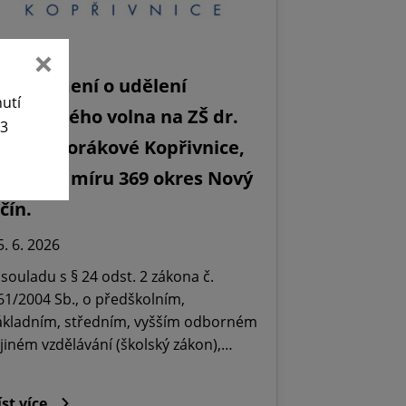
Oznámení o udělení
nutí
editelského volna na ZŠ dr.
63
ilady Horákové Kopřivnice,
bránců míru 369 okres Nový
ičín.
5. 6. 2026
 souladu s § 24 odst. 2 zákona č.
61/2004 Sb., o předškolním,
ákladním, středním, vyšším odborném
 jiném vzdělávání (školský zákon),…
íst více