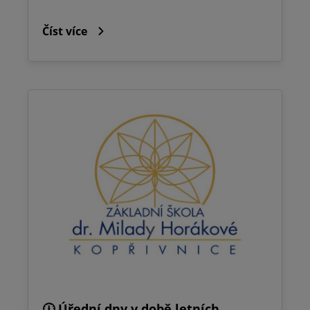
Číst více
🕧 Úřední dny v době letních