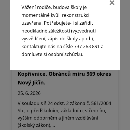
Vážení rodiče, budova školy je
momentálně kvůli rekonstrukci
uzavřena. Potřebujete-li si zařídit
neodkladné záležitosti (vyzvednutí
vysvědčení, zápis do školy apod.),
kontaktujte nás na čísle 737 263 891 a
domluvte si osobní schůzku.
🪧Oznámení o udělení ředitelského
volna na ZŠ dr. Milady Horákové
Kopřivnice, Obránců míru 369 okres
Nový Jičín.
25. 6. 2026
V souladu s § 24 odst. 2 zákona č. 561/2004
Sb., o předškolním, základním, středním,
vyšším odborném a jiném vzdělávání
(školský zákon),…