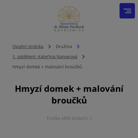
Úvodní stránka
Družina
1. oddělení: Kateřina Najvarová
Hmyzí domek + malování broučků
Hmyzí domek + malování
broučků
Trošku větší broučci :)