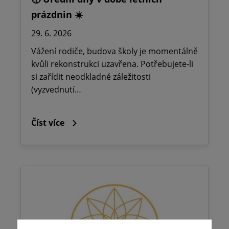
prázdnin ☀️
29. 6. 2026
Vážení rodiče, budova školy je momentálně
kvůli rekonstrukci uzavřena. Potřebujete-li
si zařídit neodkladné záležitosti
(vyzvednutí…
Číst více