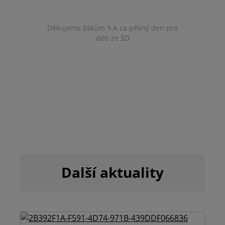
Děkujeme žákům 9.A za pěkný den pro
děti ze ŠD
Další aktuality