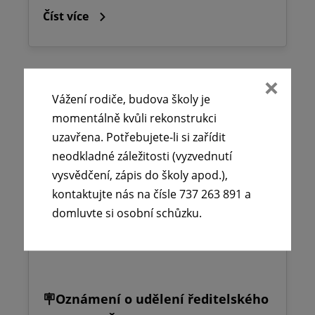
Číst více
Vážení rodiče, budova školy je
momentálně kvůli rekonstrukci
uzavřena. Potřebujete-li si zařídit
neodkladné záležitosti (vyzvednutí
vysvědčení, zápis do školy apod.),
kontaktujte nás na čísle 737 263 891 a
domluvte si osobní schůzku.
🪧Oznámení o udělení ředitelského