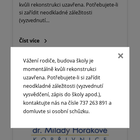
kvůli rekonstrukci uzavřena. Potřebujete-li
si zařídit neodkladné záležitosti
(vyzvednutí…
Číst více
Vážení rodiče, budova školy je
momentálně kvůli rekonstrukci
uzavřena. Potřebujete-li si zařídit
neodkladné záležitosti (vyzvednutí
vysvědčení, zápis do školy apod.),
kontaktujte nás na čísle 737 263 891 a
domluvte si osobní schůzku.