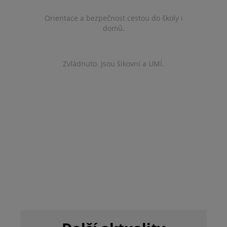
Orientace a bezpečnost cestou do školy i
domů.
Zvládnuto. Jsou šikovní a UMÍ.