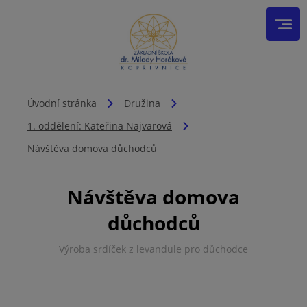
Úvodní stránka
Družina
1. oddělení: Kateřina Najvarová
Návštěva domova důchodců
Návštěva domova
důchodců
Výroba srdíček z levandule pro důchodce