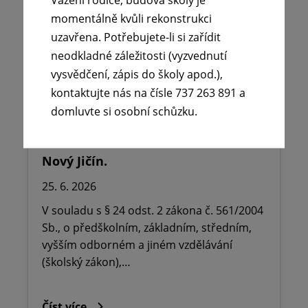
momentálně kvůli rekonstrukci
uzavřena. Potřebujete-li si zařídit
neodkladné záležitosti (vyzvednutí
vysvědčení, zápis do školy apod.),
kontaktujte nás na čísle 737 263 891 a
🪧Oznámení o udělení ředitelského
domluvte si osobní schůzku.
volna na ZŠ dr. Milady Horákové
Kopřivnice, Obránců míru 369 okres
Nový Jičín.
25. 6. 2026
V souladu s § 24 odst. 2 zákona č. 561/2004
Sb., o předškolním, základním, středním,
vyšším odborném a jiném vzdělávání
(školský zákon),…
Číst více