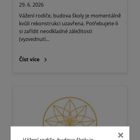
29. 6. 2026
Vážení rodiče, budova školy je momentálně
kvůli rekonstrukci uzavřena. Potřebujete-li
si zařídit neodkladné záležitosti
(vyzvednutí…
Číst více
Vážení rodiče, budova školy je