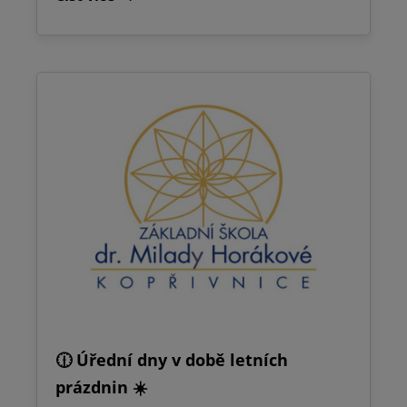
🕧 Úřední dny v době letních
prázdnin ☀️