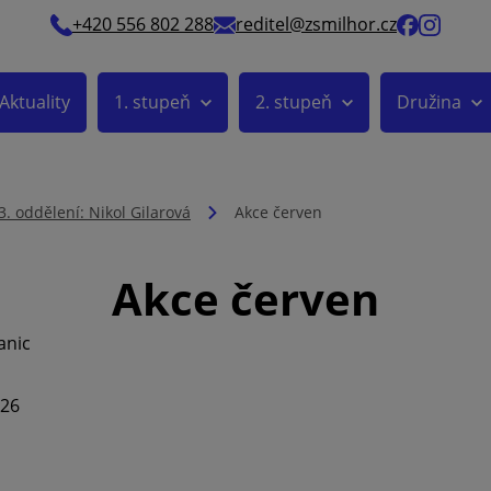
+420 556 802 288
reditel@zsmilhor.cz
Aktuality
1. stupeň
2. stupeň
Družina
3. oddělení: Nikol Gilarová
Akce červen
Akce červen
anic
026