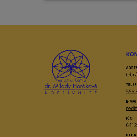
KON
ADRE
Obrá
TELE
556 
E-MAI
redi
IČO
6412
ID D