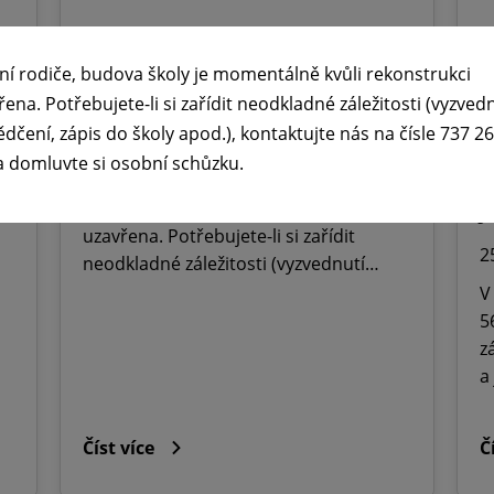
🕧 Úřední dny v době letních

ní rodiče, budova školy je momentálně kvůli rekonstrukci
prázdnin ☀️
ř
řena. Potřebujete-li si zařídit neodkladné záležitosti (vyzved
ědčení, zápis do školy apod.), kontaktujte nás na čísle 737 2
M
29. 6. 2026
a domluvte si osobní schůzku.
O
Vážení rodiče, budova školy je
momentálně kvůli rekonstrukci
J
uzavřena. Potřebujete-li si zařídit
2
neodkladné záležitosti (vyzvednutí…
V
5
z
a
Číst více
Č