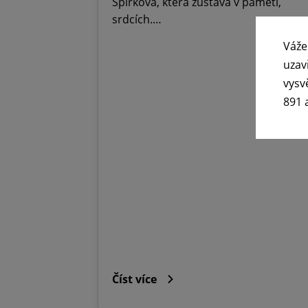
Špirková, která zůstává v paměti,
srdcích.…
Váže
uzav
vysv
891 
Číst více