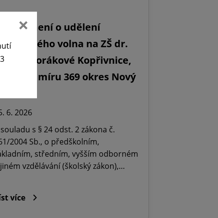
Oznámení o udělení
editelského volna na ZŠ dr.
nutí
63
ilady Horákové Kopřivnice,
bránců míru 369 okres Nový
ičín.
5. 6. 2026
 souladu s § 24 odst. 2 zákona č.
61/2004 Sb., o předškolním,
ákladním, středním, vyšším odborném
 jiném vzdělávání (školský zákon),…
íst více