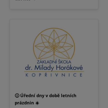
🕧 Úřední dny v době letních
prázdnin ☀️