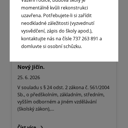
momentálně kvůli rekonstrukci
uzavřena. Potřebujete-li si zařídit
neodkladné záležitosti (vyzvednutí
vysvědčení, zápis do školy apod.),
kontaktujte nás na čísle 737 263 891 a
🪧Oznámení o udělení ředitelského
domluvte si osobní schůzku.
volna na ZŠ dr. Milady Horákové
Kopřivnice, Obránců míru 369 okres
Nový Jičín.
25. 6. 2026
V souladu s § 24 odst. 2 zákona č. 561/2004
Sb., o předškolním, základním, středním,
vyšším odborném a jiném vzdělávání
(školský zákon),…
Číst více