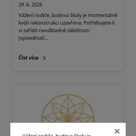
29. 6. 2026
Vážení rodiče, budova školy je momentálně
kvůli rekonstrukci uzavřena. Potřebujete-li
si zařídit neodkladné záležitosti
(vyzvednutí…
Číst více
Vážení rodiče, budova školy je