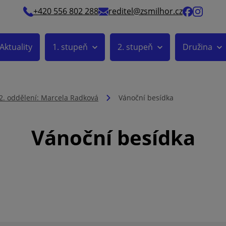
+420 556 802 288
reditel@zsmilhor.cz
Aktuality
1. stupeň
2. stupeň
Družina
2. oddělení: Marcela Radková
Vánoční besídka
Vánoční besídka