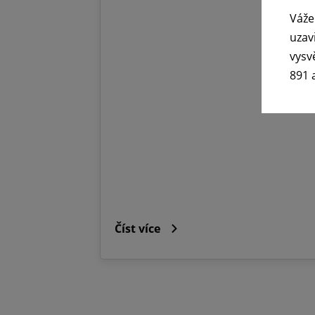
Váže
uzav
vysv
891 
Číst více