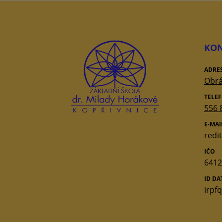
KON
ADRE
Obrá
TELE
556 
E-MAI
redi
IČO
6412
ID D
irpf