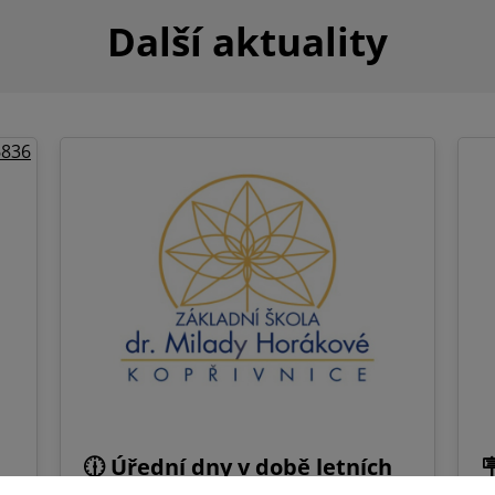
Další aktuality
🕧 Úřední dny v době letních
