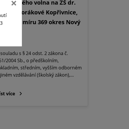
editelského volna na ZŠ dr.
ilady Horákové Kopřivnice,
nutí
bránců míru 369 okres Nový
63
ičín.
5. 6. 2026
 souladu s § 24 odst. 2 zákona č.
61/2004 Sb., o předškolním,
ákladním, středním, vyšším odborném
 jiném vzdělávání (školský zákon),…
íst více