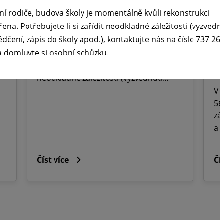
prázdnin ☀️
ř
ní rodiče, budova školy je momentálně kvůli rekonstrukci
M
29. 6. 2026
řena. Potřebujete-li si zařídit neodkladné záležitosti (vyzved
O
ědčení, zápis do školy apod.), kontaktujte nás na čísle 737 2
Vážení rodiče, budova školy je
a domluvte si osobní schůzku.
momentálně kvůli rekonstrukci
J
uzavřena. Potřebujete-li si zařídit
2
neodkladné záležitosti (vyzvednutí…
V
5
z
a
Číst více
Č