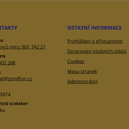
TAKTY
OSTATNÍ INFORMACE
SA
Prohlášení o přístupnosti
nců míru 369, 742 21
Zpracování osobních údajů
FON
Cookies
802 288
Mapa stránek
L
tel@zsmilhor.cz
Administrátor
5874
ATOVÉ SCHRÁNKY
qbv