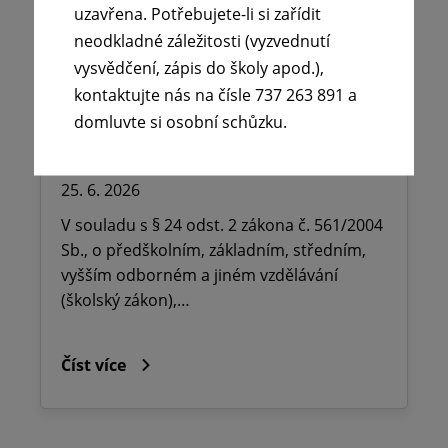
uzavřena. Potřebujete-li si zařídit
neodkladné záležitosti (vyzvednutí
🪧Oznámení o udělení ředitelského
vysvědčení, zápis do školy apod.),
volna na ZŠ dr. Milady Horákové
kontaktujte nás na čísle 737 263 891 a
domluvte si osobní schůzku.
Kopřivnice, Obránců míru 369 okres
Nový Jičín.
25. 6. 2026
V souladu s § 24 odst. 2 zákona č. 561/2004
Sb., o předškolním, základním, středním,
vyšším odborném a jiném vzdělávání
(školský zákon),…
Číst více