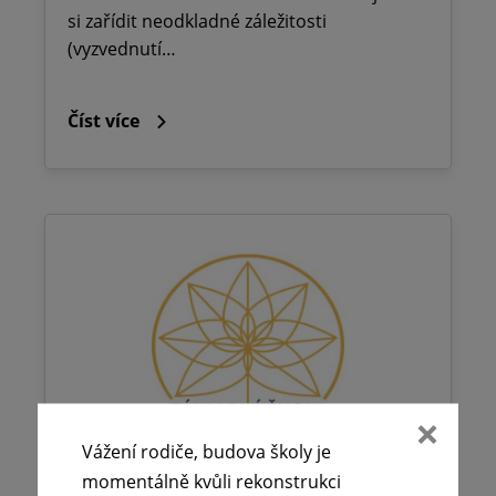
si zařídit neodkladné záležitosti
(vyzvednutí…
Číst více
Vážení rodiče, budova školy je
momentálně kvůli rekonstrukci