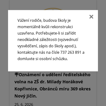
Vážení rodiče, budova školy je
momentálně kvůli rekonstrukci
uzavřena. Potřebujete-li si zařídit
neodkladné záležitosti (vyzvednutí
vysvědčení, zápis do školy apod.),
kontaktujte nás na čísle 737 263 891 a
domluvte si osobní schůzku.
🪧Oznámení o udělení ředitelského
volna na ZŠ dr. Milady Horákové
Kopřivnice, Obránců míru 369 okres
Nový Jičín.
25. 6. 2026