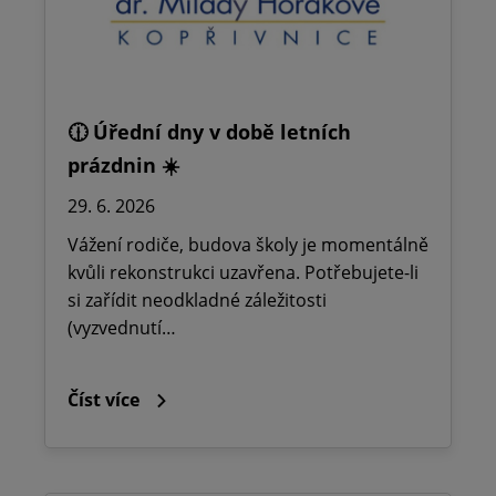
🕧 Úřední dny v době letních
prázdnin ☀️
29. 6. 2026
Vážení rodiče, budova školy je momentálně
kvůli rekonstrukci uzavřena. Potřebujete-li
si zařídit neodkladné záležitosti
(vyzvednutí…
Číst více