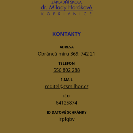
KONTAKTY
ADRESA
Obránců míru 369, 742 21
TELEFON
556 802 288
E-MAIL
reditel@zsmilhor.cz
IČO
64125874
ID DATOVÉ SCHRÁNKY
irpfqbv