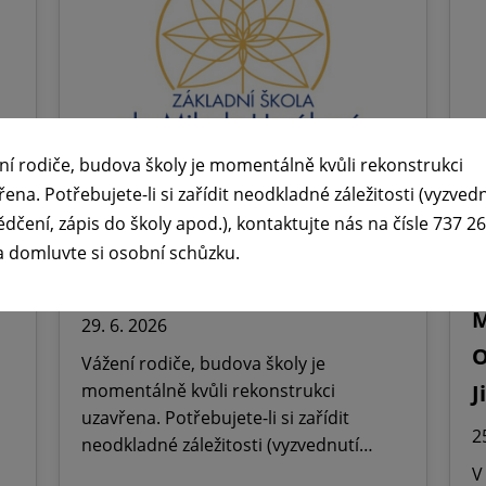
ní rodiče, budova školy je momentálně kvůli rekonstrukci
řena. Potřebujete-li si zařídit neodkladné záležitosti (vyzved
ědčení, zápis do školy apod.), kontaktujte nás na čísle 737 2
🕧 Úřední dny v době letních

a domluvte si osobní schůzku.
prázdnin ☀️
ř
M
29. 6. 2026
O
Vážení rodiče, budova školy je
momentálně kvůli rekonstrukci
J
uzavřena. Potřebujete-li si zařídit
2
neodkladné záležitosti (vyzvednutí…
V