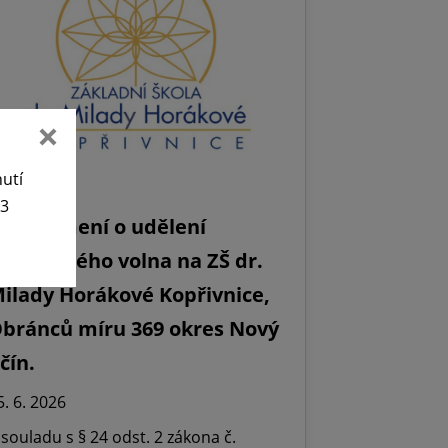
nutí
63
Oznámení o udělení
editelského volna na ZŠ dr.
ilady Horákové Kopřivnice,
bránců míru 369 okres Nový
ičín.
5. 6. 2026
 souladu s § 24 odst. 2 zákona č.