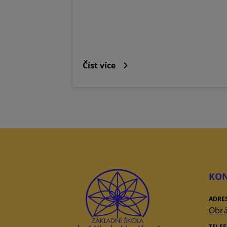
Číst více
KON
ADRE
Obrá
TELE