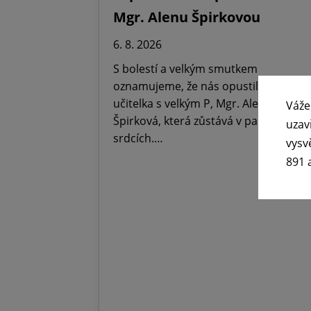
Mgr. Alenu Špirkovou
6. 8. 2026
S bolestí a velkým smutkem
oznamujeme, že nás opustila Paní
učitelka s velkým P, Mgr. Alena
Váže
Špirková, která zůstává v paměti,
uzav
srdcích.…
vysv
891 