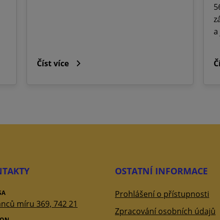
5
z
a
Číst více
Č
TAKTY
OSTATNÍ INFORMACE
SA
Prohlášení o přístupnosti
nců míru 369, 742 21
Zpracování osobních údajů
FON