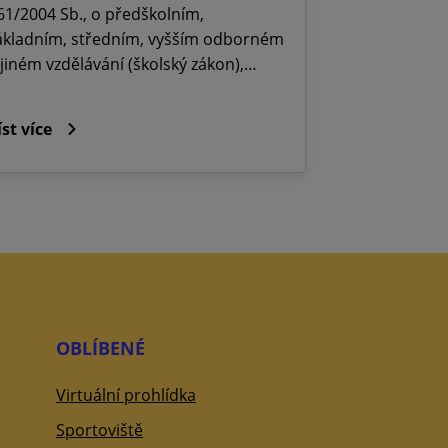
61/2004 Sb., o předškolním,
ákladním, středním, vyšším odborném
 jiném vzdělávání (školský zákon),…
íst více
OBLÍBENÉ
Virtuální prohlídka
Sportoviště