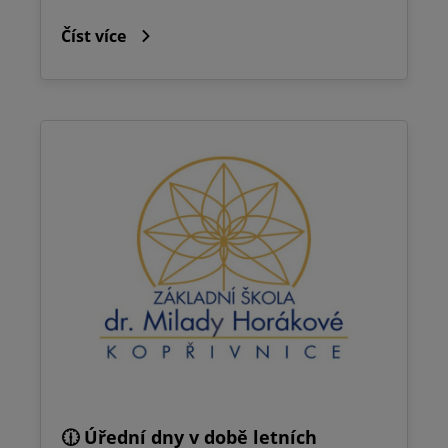
Číst více
🕧 Úřední dny v době letních