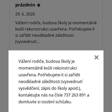
prázdnin ☀️
29. 6. 2026
Vážení rodiče, budova školy je momentálně
kvůli rekonstrukci uzavřena. Potřebujete-li
si zařídit neodkladné záležitosti
(vyzvednutí…
Číst více
Vážení rodiče, budova školy je
momentálně kvůli rekonstrukci
uzavřena. Potřebujete-li si zařídit
neodkladné záležitosti (vyzvednutí
vysvědčení, zápis do školy apod.),
kontaktujte nás na čísle 737 263 891 a
domluvte si osobní schůzku.