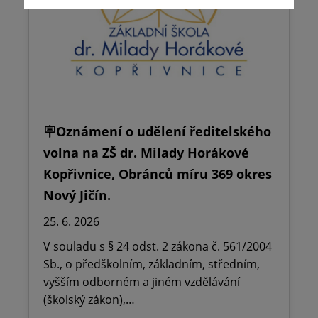
🪧Oznámení o udělení ředitelského
volna na ZŠ dr. Milady Horákové
Kopřivnice, Obránců míru 369 okres
Nový Jičín.
25. 6. 2026
V souladu s § 24 odst. 2 zákona č. 561/2004
Sb., o předškolním, základním, středním,
vyšším odborném a jiném vzdělávání
(školský zákon),…