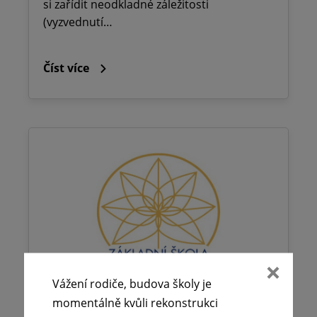
si zařídit neodkladné záležitosti
(vyzvednutí…
Číst více
Vážení rodiče, budova školy je
momentálně kvůli rekonstrukci