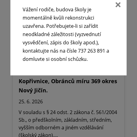
Vážení rodiče, budova školy je
momentálně kvůli rekonstrukci
uzavřena. Potřebujete-li si zařídit
neodkladné záležitosti (vyzvednutí
vysvědčení, zápis do školy apod.),
kontaktujte nás na čísle 737 263 891 a
domluvte si osobní schůzku.
🪧Oznámení o udělení ředitelského
volna na ZŠ dr. Milady Horákové
Kopřivnice, Obránců míru 369 okres
Nový Jičín.
25. 6. 2026
V souladu s § 24 odst. 2 zákona č. 561/2004
Sb., o předškolním, základním, středním,
vyšším odborném a jiném vzdělávání
(školský zákon),…