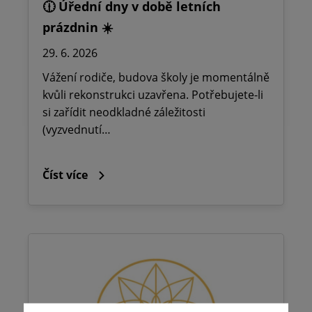
🕧 Úřední dny v době letních
prázdnin ☀️
29. 6. 2026
Vážení rodiče, budova školy je momentálně
kvůli rekonstrukci uzavřena. Potřebujete-li
si zařídit neodkladné záležitosti
(vyzvednutí…
Číst více