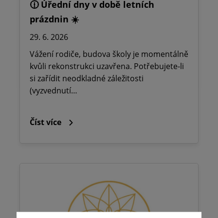
🕧 Úřední dny v době letních
prázdnin ☀️
29. 6. 2026
Vážení rodiče, budova školy je momentálně
kvůli rekonstrukci uzavřena. Potřebujete-li
si zařídit neodkladné záležitosti
(vyzvednutí…
Číst více