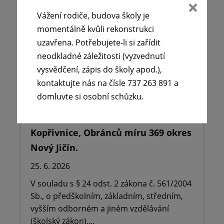
Vážení rodiče, budova školy je
momentálně kvůli rekonstrukci
uzavřena. Potřebujete-li si zařídit
neodkladné záležitosti (vyzvednutí
vysvědčení, zápis do školy apod.),
kontaktujte nás na čísle 737 263 891 a
domluvte si osobní schůzku.
🪧Oznámení o udělení ředitelského
volna na ZŠ dr. Milady Horákové
Kopřivnice, Obránců míru 369 okres
Nový Jičín.
25. 6. 2026
V souladu s § 24 odst. 2 zákona č. 561/2004
Sb., o předškolním, základním, středním,
vyšším odborném a jiném vzdělávání
(školský zákon),…