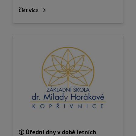
Číst více
🕧 Úřední dny v době letních