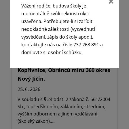
Vážení rodiče, budova školy je
momentálně kvůli rekonstrukci
uzavřena. Potřebujete-li si zařídit
neodkladné záležitosti (vyzvednutí
vysvědčení, zápis do školy apod.),
kontaktujte nás na čísle 737 263 891 a
domluvte si osobní schůzku.
🪧Oznámení o udělení ředitelského
volna na ZŠ dr. Milady Horákové
Kopřivnice, Obránců míru 369 okres
Nový Jičín.
25. 6. 2026
V souladu s § 24 odst. 2 zákona č. 561/2004
Sb., o předškolním, základním, středním,
vyšším odborném a jiném vzdělávání
(školský zákon),…