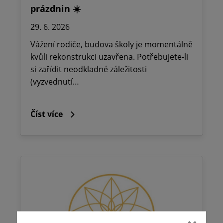
prázdnin ☀️
29. 6. 2026
Vážení rodiče, budova školy je momentálně
kvůli rekonstrukci uzavřena. Potřebujete-li
si zařídit neodkladné záležitosti
(vyzvednutí…
Číst více