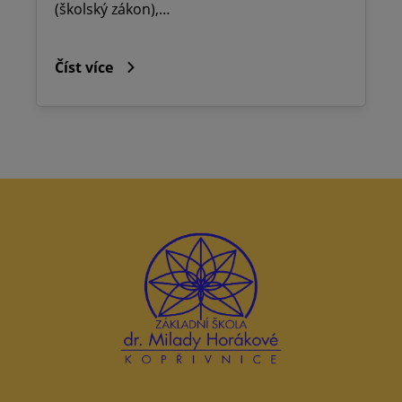
(školský zákon),…
Číst více