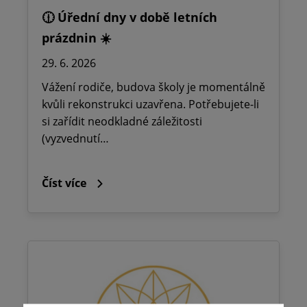
🕧 Úřední dny v době letních
prázdnin ☀️
29. 6. 2026
Vážení rodiče, budova školy je momentálně
kvůli rekonstrukci uzavřena. Potřebujete-li
si zařídit neodkladné záležitosti
(vyzvednutí…
Číst více