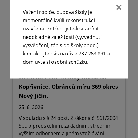
Vážení rodiče, budova školy je
momentálně kvůli rekonstrukci
uzavřena. Potřebujete-li si zařídit
neodkladné záležitosti (vyzvednutí
vysvědčení, zápis do školy apod.),
kontaktujte nás na čísle 737 263 891 a
domluvte si osobní schůzku.
🪧Oznámení o udělení ředitelského
volna na ZŠ dr. Milady Horákové
Kopřivnice, Obránců míru 369 okres
Nový Jičín.
25. 6. 2026
V souladu s § 24 odst. 2 zákona č. 561/2004
Sb., o předškolním, základním, středním,
vyšším odborném a jiném vzdělávání