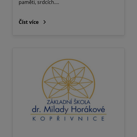
paměti, srdcích.…
Číst více