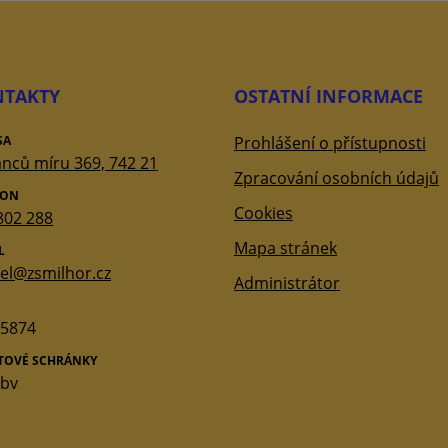
TAKTY
OSTATNÍ INFORMACE
SA
Prohlášení o přístupnosti
nců míru 369, 742 21
Zpracování osobních údajů
FON
Cookies
802 288
Mapa stránek
L
tel@zsmilhor.cz
Administrátor
5874
ATOVÉ SCHRÁNKY
qbv