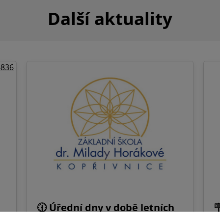
Další aktuality
🕧 Úřední dny v době letních
