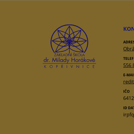
KON
ADRE
Obrá
TELE
556 
E-MAI
redi
IČO
6412
ID D
irpf