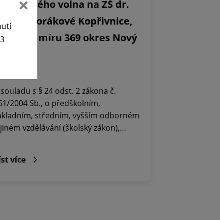
editelského volna na ZŠ dr.
ilady Horákové Kopřivnice,
nutí
bránců míru 369 okres Nový
63
ičín.
5. 6. 2026
 souladu s § 24 odst. 2 zákona č.
61/2004 Sb., o předškolním,
ákladním, středním, vyšším odborném
 jiném vzdělávání (školský zákon),…
íst více