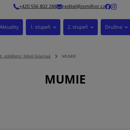
+420 556 802 288
reditel@zsmilhor.cz
Aktuality
1. stupeň
2. stupeň
Družina
3. oddělení: Nikol Gilarová
MUMIE
MUMIE