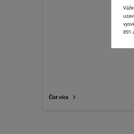
Váže
uzav
vysv
891 
Číst více