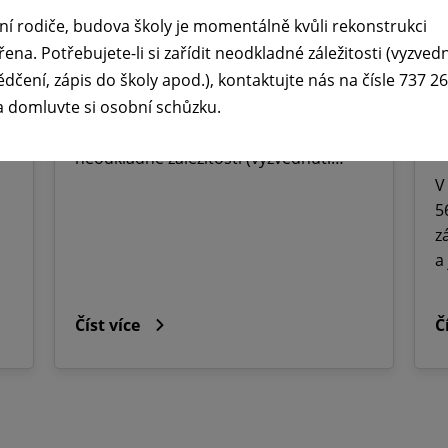
prázdnin ☀️
ř
ní rodiče, budova školy je momentálně kvůli rekonstrukci
M
29. 6. 2026
řena. Potřebujete-li si zařídit neodkladné záležitosti (vyzved
O
ědčení, zápis do školy apod.), kontaktujte nás na čísle 737 2
Vážení rodiče, budova školy je
a domluvte si osobní schůzku.
momentálně kvůli rekonstrukci
J
uzavřena. Potřebujete-li si zařídit
2
neodkladné záležitosti (vyzvednutí…
V
5
z
a
Číst více
Č