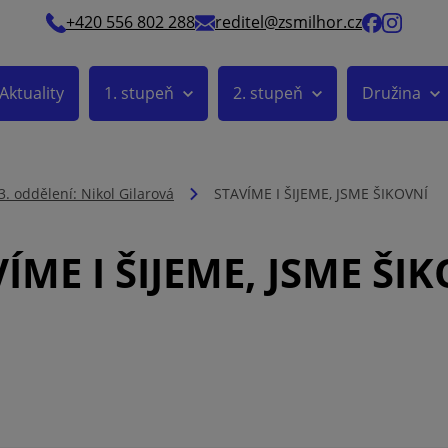
+420 556 802 288
reditel@zsmilhor.cz
Aktuality
1. stupeň
2. stupeň
Družina
3. oddělení: Nikol Gilarová
STAVÍME I ŠIJEME, JSME ŠIKOVNÍ
ÍME I ŠIJEME, JSME ŠI