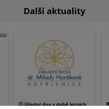
Další aktuality
🕧 Úřední dny v době letních
