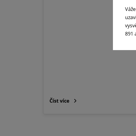
Váže
uzav
vysv
891 
Číst více