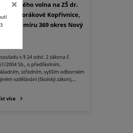
editelského volna na ZŠ dr.
ilady Horákové Kopřivnice,
nutí
bránců míru 369 okres Nový
63
ičín.
5. 6. 2026
 souladu s § 24 odst. 2 zákona č.
61/2004 Sb., o předškolním,
ákladním, středním, vyšším odborném
 jiném vzdělávání (školský zákon),…
íst více