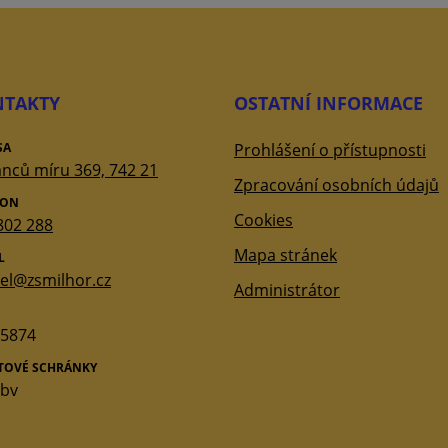
TAKTY
OSTATNÍ INFORMACE
SA
Prohlášení o přístupnosti
nců míru 369, 742 21
Zpracování osobních údajů
FON
Cookies
802 288
Mapa stránek
L
tel@zsmilhor.cz
Administrátor
5874
ATOVÉ SCHRÁNKY
qbv