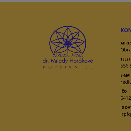
KON
ADRE
Obrá
TELE
556 
E-MAI
redi
IČO
6412
ID D
irpf