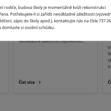
prázdnin ☀️
ř
ní rodiče, budova školy je momentálně kvůli rekonstrukci
M
29. 6. 2026
řena. Potřebujete-li si zařídit neodkladné záležitosti (vyzved
O
ědčení, zápis do školy apod.), kontaktujte nás na čísle 737 2
Vážení rodiče, budova školy je
a domluvte si osobní schůzku.
momentálně kvůli rekonstrukci
J
uzavřena. Potřebujete-li si zařídit
2
neodkladné záležitosti (vyzvednutí…
V
5
z
a
Číst více
Č