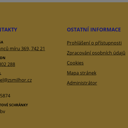
TAKTY
OSTATNÍ INFORMACE
SA
Prohlášení o přístupnosti
nců míru 369, 742 21
Zpracování osobních údajů
FON
Cookies
802 288
Mapa stránek
L
tel@zsmilhor.cz
Administrátor
5874
ATOVÉ SCHRÁNKY
qbv