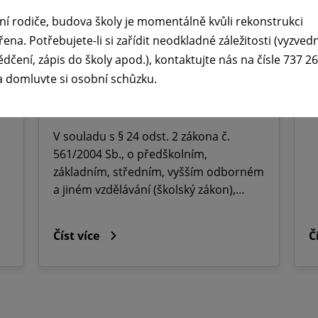
ředitelského volna na ZŠ dr.
ní rodiče, budova školy je momentálně kvůli rekonstrukci
Milady Horákové Kopřivnice,
řena. Potřebujete-li si zařídit neodkladné záležitosti (vyzved
Obránců míru 369 okres Nový
ědčení, zápis do školy apod.), kontaktujte nás na čísle 737 2
a domluvte si osobní schůzku.
Jičín.
25. 6. 2026
V souladu s § 24 odst. 2 zákona č.
561/2004 Sb., o předškolním,
základním, středním, vyšším odborném
a jiném vzdělávání (školský zákon),…
Číst více
Č