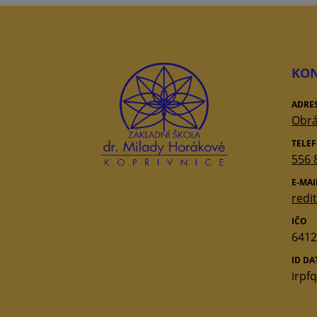
KON
ADRE
Obrá
TELE
556 
E-MAI
redi
IČO
6412
ID D
irpf