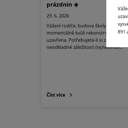
prázdnin ☀️
Váže
29. 6. 2026
uzav
vysv
Vážení rodiče, budova školy je
891 
momentálně kvůli rekonstrukci
uzavřena. Potřebujete-li si zařídit
neodkladné záležitosti (vyzvednutí…
Číst více