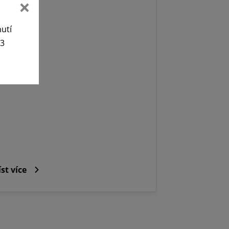
nutí
63
íst více