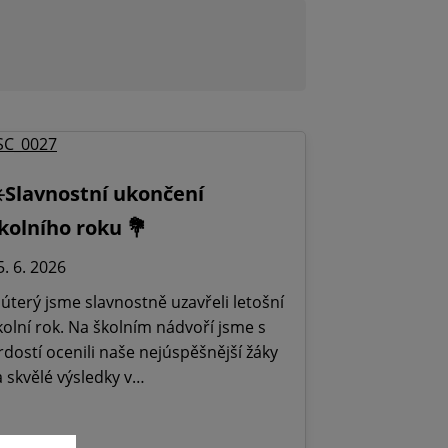
️Slavnostní ukončení
kolního roku 💐
5. 6. 2026
 úterý jsme slavnostně uzavřeli letošní
kolní rok. Na školním nádvoří jsme s
rdostí ocenili naše nejúspěšnější žáky
a skvělé výsledky v…