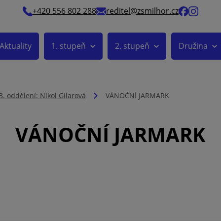
+420 556 802 288
reditel@zsmilhor.cz
Aktuality
1. stupeň
2. stupeň
Družina
3. oddělení: Nikol Gilarová
VÁNOČNÍ JARMARK
VÁNOČNÍ JARMARK