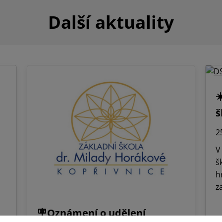
Další aktuality
☀
š
2
V
š
h
z
🪧Oznámení o udělení