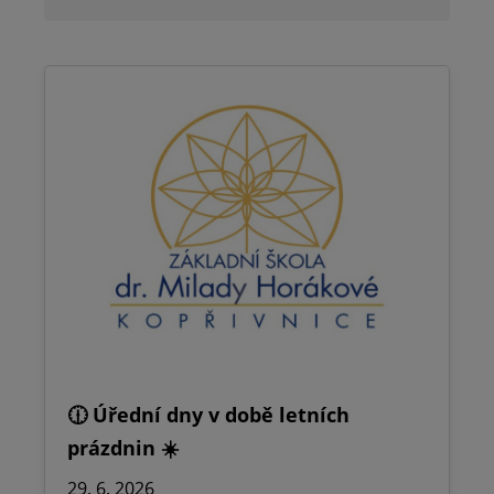
🕧 Úřední dny v době letních
prázdnin ☀️
29. 6. 2026