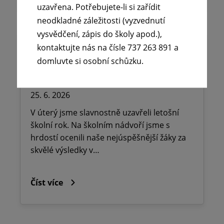
uzavřena. Potřebujete-li si zařídit
neodkladné záležitosti (vyzvednutí
vysvědčení, zápis do školy apod.),
kontaktujte nás na čísle 737 263 891 a
domluvte si osobní schůzku.
☀️Slavnostní ukončení školního
roku 💐
25. 6. 2026
V úterý jsme slavnostně uzavřeli letošní
školní rok. Na školním nádvoří jsme s
hrdostí ocenili naše nejúspěšnější žáky za
skvělé výsledky v…
Číst více