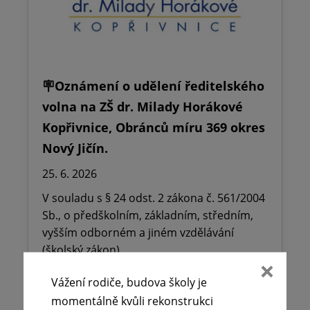
🪧Oznámení o udělení ředitelského
volna na ZŠ dr. Milady Horákové
Kopřivnice, Obránců míru 369 okres
Nový Jičín.
25. 6. 2026
V souladu s § 24 odst. 2 zákona č. 561/2004
Sb., o předškolním, základním, středním,
vyšším odborném a jiném vzdělávání
(školský zákon),…
Vážení rodiče, budova školy je
Číst více
momentálně kvůli rekonstrukci