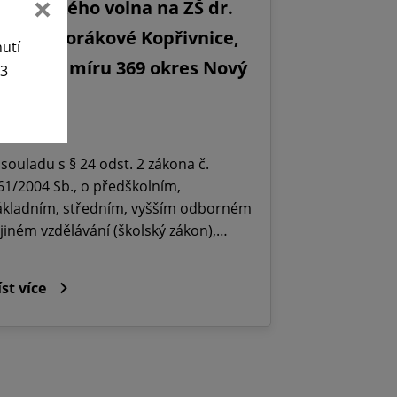
editelského volna na ZŠ dr.
ilady Horákové Kopřivnice,
nutí
bránců míru 369 okres Nový
63
ičín.
5. 6. 2026
 souladu s § 24 odst. 2 zákona č.
61/2004 Sb., o předškolním,
ákladním, středním, vyšším odborném
 jiném vzdělávání (školský zákon),…
íst více