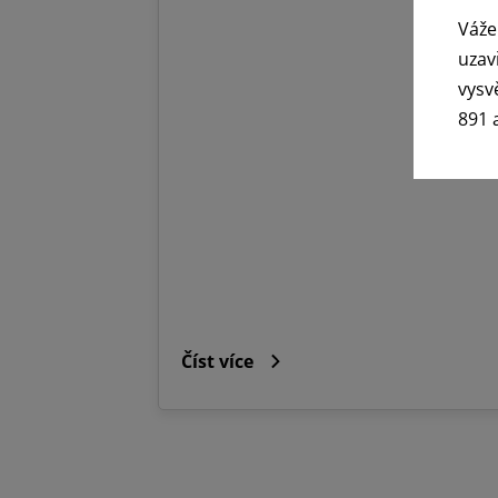
Váže
uzav
vysv
891 
Číst více