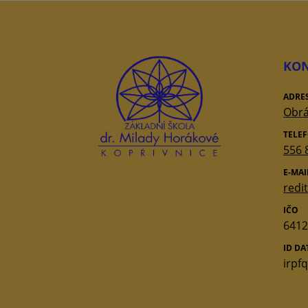
KON
ADRE
Obrá
TELE
556 
E-MAI
redi
IČO
6412
ID D
irpf