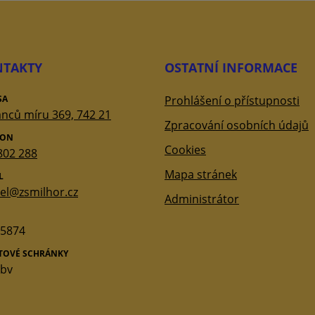
TAKTY
OSTATNÍ INFORMACE
SA
Prohlášení o přístupnosti
nců míru 369, 742 21
Zpracování osobních údajů
FON
Cookies
802 288
Mapa stránek
L
tel@zsmilhor.cz
Administrátor
5874
ATOVÉ SCHRÁNKY
qbv