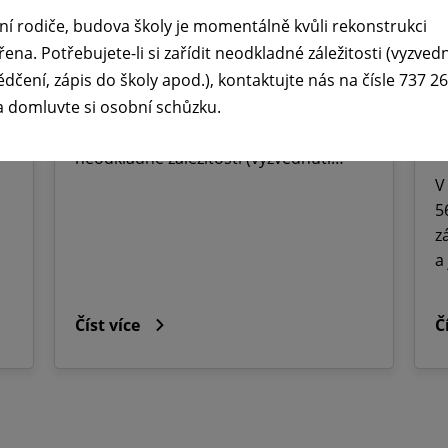
prázdnin ☀️
ř
ní rodiče, budova školy je momentálně kvůli rekonstrukci
M
29. 6. 2026
řena. Potřebujete-li si zařídit neodkladné záležitosti (vyzved
O
ědčení, zápis do školy apod.), kontaktujte nás na čísle 737 2
Vážení rodiče, budova školy je
a domluvte si osobní schůzku.
momentálně kvůli rekonstrukci
J
uzavřena. Potřebujete-li si zařídit
2
neodkladné záležitosti (vyzvednutí…
V
5
z
a
Číst více
Č