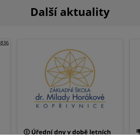
Další aktuality
🕧 Úřední dny v době letních
