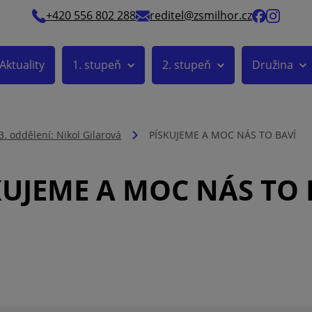
+420 556 802 288
reditel@zsmilhor.cz
Aktuality
1. stupeň
2. stupeň
Družina
3. oddělení: Nikol Gilarová
PÍSKUJEME A MOC NÁS TO BAVÍ
KUJEME A MOC NÁS TO 