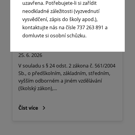
uzavřena. Potřebujete-li si zařídit
neodkladné záležitosti (vyzvednutí
🪧Oznámení o udělení ředitelského
vysvědčení, zápis do školy apod.),
volna na ZŠ dr. Milady Horákové
kontaktujte nás na čísle 737 263 891 a
Kopřivnice, Obránců míru 369 okres
domluvte si osobní schůzku.
Nový Jičín.
25. 6. 2026
V souladu s § 24 odst. 2 zákona č. 561/2004
Sb., o předškolním, základním, středním,
vyšším odborném a jiném vzdělávání
(školský zákon),…
Číst více