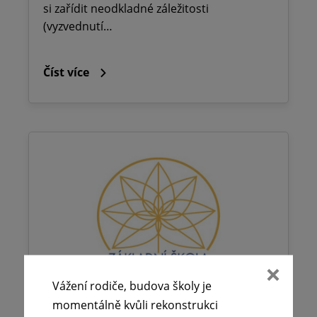
si zařídit neodkladné záležitosti
(vyzvednutí…
Číst více
Vážení rodiče, budova školy je
momentálně kvůli rekonstrukci