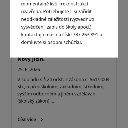
momentálně kvůli rekonstrukci
uzavřena. Potřebujete-li si zařídit
neodkladné záležitosti (vyzvednutí
vysvědčení, zápis do školy apod.),
🪧Oznámení o udělení ředitelského
kontaktujte nás na čísle 737 263 891 a
volna na ZŠ dr. Milady Horákové
domluvte si osobní schůzku.
Kopřivnice, Obránců míru 369 okres
Nový Jičín.
25. 6. 2026
V souladu s § 24 odst. 2 zákona č. 561/2004
Sb., o předškolním, základním, středním,
vyšším odborném a jiném vzdělávání
(školský zákon),…
Číst více