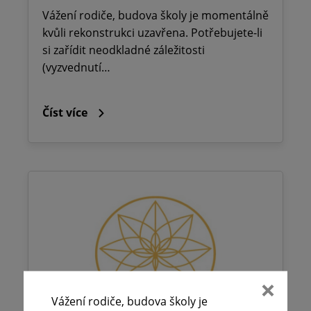
Vážení rodiče, budova školy je momentálně
kvůli rekonstrukci uzavřena. Potřebujete-li
si zařídit neodkladné záležitosti
(vyzvednutí…
Číst více
Vážení rodiče, budova školy je