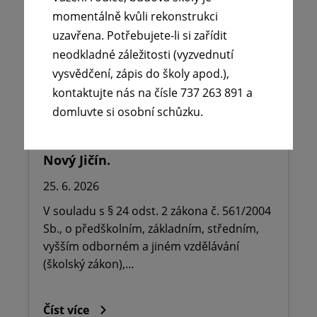
momentálně kvůli rekonstrukci
uzavřena. Potřebujete-li si zařídit
neodkladné záležitosti (vyzvednutí
vysvědčení, zápis do školy apod.),
kontaktujte nás na čísle 737 263 891 a
🪧Oznámení o udělení ředitelského
domluvte si osobní schůzku.
volna na ZŠ dr. Milady Horákové
Kopřivnice, Obránců míru 369 okres
Nový Jičín.
25. 6. 2026
V souladu s § 24 odst. 2 zákona č. 561/2004
Sb., o předškolním, základním, středním,
vyšším odborném a jiném vzdělávání
(školský zákon),…
Číst více