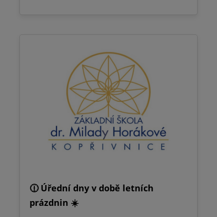
🕧 Úřední dny v době letních
prázdnin ☀️