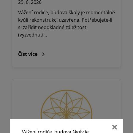
29. 6. 2026
Vážení rodiče, budova školy je momentálně
kvůli rekonstrukci uzavřena. Potřebujete-li
si zařídit neodkladné záležitosti
(vyzvednutí…
Číst více
Vážení rodiče, budova školy je