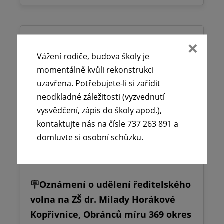
Vážení rodiče, budova školy je
momentálně kvůli rekonstrukci
uzavřena. Potřebujete-li si zařídit
neodkladné záležitosti (vyzvednutí
vysvědčení, zápis do školy apod.),
kontaktujte nás na čísle 737 263 891 a
domluvte si osobní schůzku.
🪧Oznámení o udělení ředitelského
volna na ZŠ dr. Milady Horákové
Kopřivnice, Obránců míru 369 okres