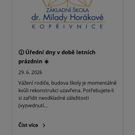
🕧 Úřední dny v době letních
prázdnin ☀️
29. 6. 2026
Vážení rodiče, budova školy je momentálně
kvůli rekonstrukci uzavřena. Potřebujete-li
si zařídit neodkladné záležitosti
(vyzvednutí…
Číst více