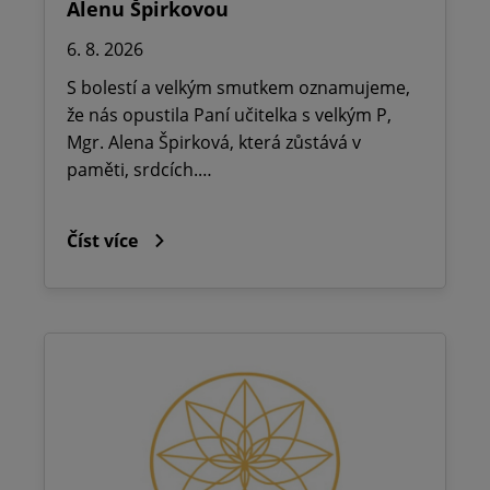
Alenu Špirkovou
6. 8. 2026
S bolestí a velkým smutkem oznamujeme,
že nás opustila Paní učitelka s velkým P,
Mgr. Alena Špirková, která zůstává v
paměti, srdcích.…
Číst více