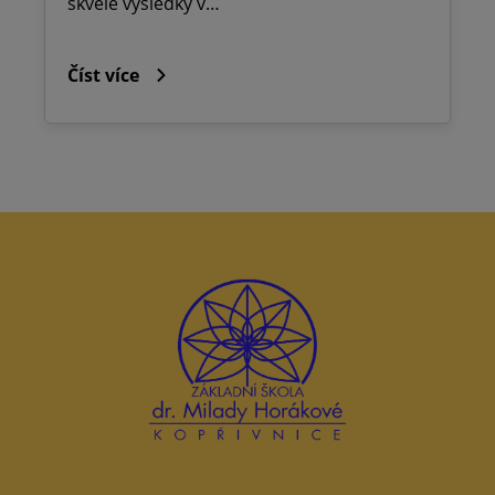
skvělé výsledky v…
Číst více