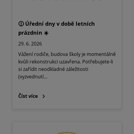
🕧 Úřední dny v době letních
prázdnin ☀️
29. 6. 2026
Vážení rodiče, budova školy je momentálně
kvůli rekonstrukci uzavřena. Potřebujete-li
si zařídit neodkladné záležitosti
(vyzvednutí…
Číst více