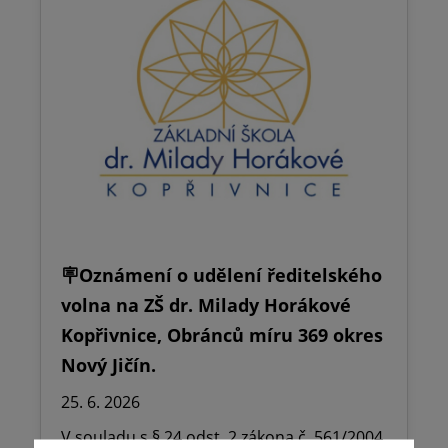
🪧Oznámení o udělení ředitelského
volna na ZŠ dr. Milady Horákové
Kopřivnice, Obránců míru 369 okres
Nový Jičín.
25. 6. 2026
V souladu s § 24 odst. 2 zákona č. 561/2004