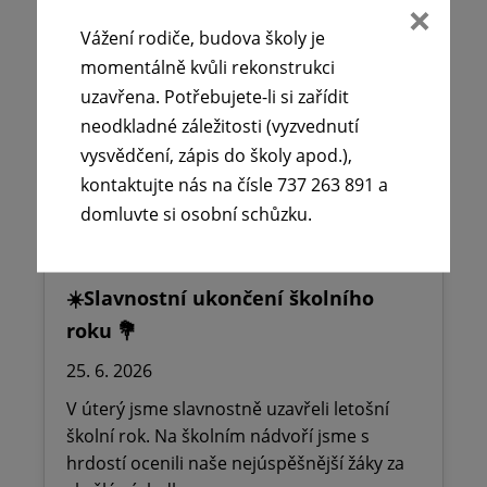
Sb., o předškolním, základním, středním,
Vážení rodiče, budova školy je
vyšším odborném a jiném vzdělávání
momentálně kvůli rekonstrukci
(školský zákon),…
uzavřena. Potřebujete-li si zařídit
neodkladné záležitosti (vyzvednutí
Číst více
vysvědčení, zápis do školy apod.),
kontaktujte nás na čísle 737 263 891 a
domluvte si osobní schůzku.
☀️Slavnostní ukončení školního
roku 💐
25. 6. 2026
V úterý jsme slavnostně uzavřeli letošní
školní rok. Na školním nádvoří jsme s
hrdostí ocenili naše nejúspěšnější žáky za