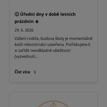
🕧 Úřední dny v době letních
prázdnin ☀️
29. 6. 2026
Vážení rodiče, budova školy je momentálně
kvůli rekonstrukci uzavřena. Potřebujete-li
si zařídit neodkladné záležitosti
(vyzvednutí…
Číst více