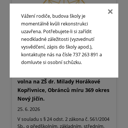
Vážení rodiče, budova školy je
momentálně kvůli rekonstrukci
uzavřena. Potřebujete-li si zařídit
neodkladné záležitosti (vyzvednutí
vysvědčení, zápis do školy apod.),
kontaktujte nás na čísle 737 263 891 a
domluvte si osobní schůzku.
🪧Oznámení o udělení ředitelského
volna na ZŠ dr. Milady Horákové
Kopřivnice, Obránců míru 369 okres
Nový Jičín.
25. 6. 2026
V souladu s § 24 odst. 2 zákona č. 561/2004
Sb., o předškolním, základním, středním,