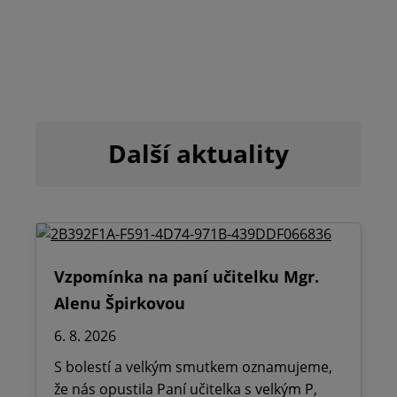
Další aktuality
Vzpomínka na paní učitelku Mgr.
Alenu Špirkovou
6. 8. 2026
S bolestí a velkým smutkem oznamujeme,
že nás opustila Paní učitelka s velkým P,