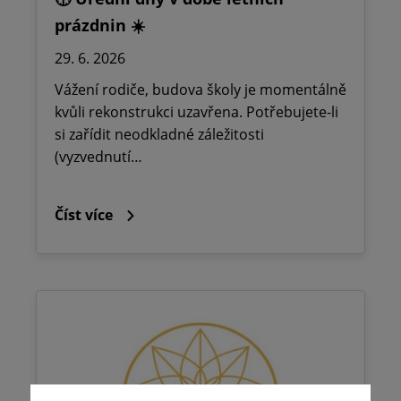
prázdnin ☀️
29. 6. 2026
Vážení rodiče, budova školy je momentálně
kvůli rekonstrukci uzavřena. Potřebujete-li
si zařídit neodkladné záležitosti
(vyzvednutí…
Číst více