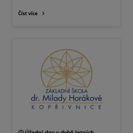
Číst více
🕧 Úřední dny v době letních