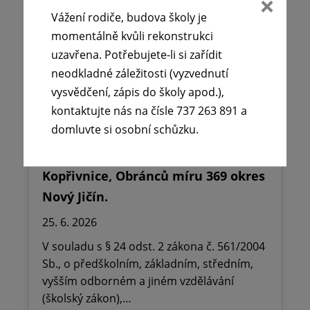
Vážení rodiče, budova školy je
momentálně kvůli rekonstrukci
uzavřena. Potřebujete-li si zařídit
neodkladné záležitosti (vyzvednutí
vysvědčení, zápis do školy apod.),
kontaktujte nás na čísle 737 263 891 a
domluvte si osobní schůzku.
🪧Oznámení o udělení ředitelského
volna na ZŠ dr. Milady Horákové
Kopřivnice, Obránců míru 369 okres
Nový Jičín.
25. 6. 2026
V souladu s § 24 odst. 2 zákona č. 561/2004
Sb., o předškolním, základním, středním,
vyšším odborném a jiném vzdělávání
(školský zákon),…