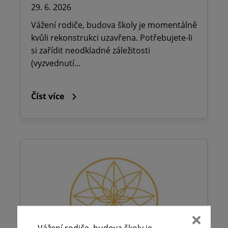
29. 6. 2026
Vážení rodiče, budova školy je momentálně
kvůli rekonstrukci uzavřena. Potřebujete-li
si zařídit neodkladné záležitosti
(vyzvednutí…
Číst více
Vážení rodiče, budova školy je