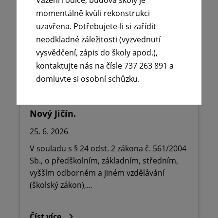
momentálně kvůli rekonstrukci
uzavřena. Potřebujete-li si zařídit
neodkladné záležitosti (vyzvednutí
vysvědčení, zápis do školy apod.),
kontaktujte nás na čísle 737 263 891 a
🪧Oznámení o udělení ředitelského
domluvte si osobní schůzku.
volna na ZŠ dr. Milady Horákové
Kopřivnice, Obránců míru 369 okres
Nový Jičín.
25. 6. 2026
V souladu s § 24 odst. 2 zákona č. 561/2004
Sb., o předškolním, základním, středním,
vyšším odborném a jiném vzdělávání
(školský zákon),…
Číst více