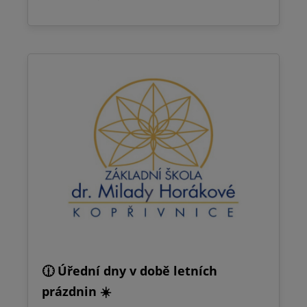
🕧 Úřední dny v době letních
prázdnin ☀️