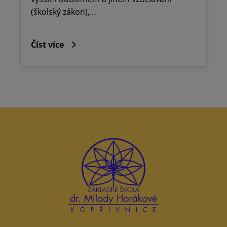
(školský zákon),…
Číst více