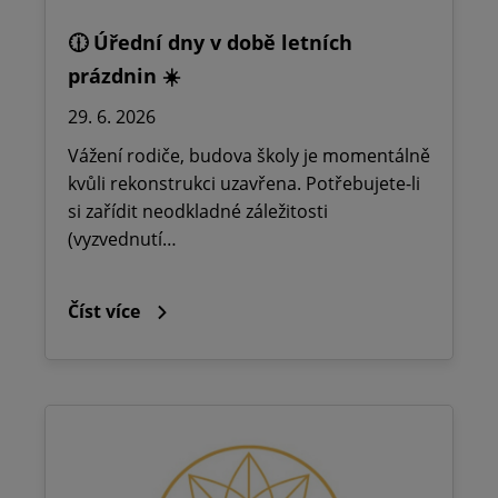
🕧 Úřední dny v době letních
prázdnin ☀️
29. 6. 2026
Vážení rodiče, budova školy je momentálně
kvůli rekonstrukci uzavřena. Potřebujete-li
si zařídit neodkladné záležitosti
(vyzvednutí…
Číst více