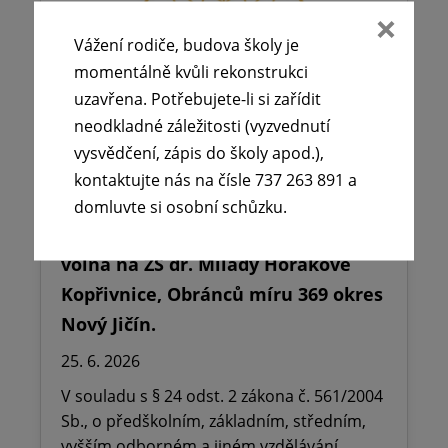
Vážení rodiče, budova školy je
momentálně kvůli rekonstrukci
uzavřena. Potřebujete-li si zařídit
neodkladné záležitosti (vyzvednutí
vysvědčení, zápis do školy apod.),
kontaktujte nás na čísle 737 263 891 a
domluvte si osobní schůzku.
🪧Oznámení o udělení ředitelského
volna na ZŠ dr. Milady Horákové
Kopřivnice, Obránců míru 369 okres
Nový Jičín.
25. 6. 2026
V souladu s § 24 odst. 2 zákona č. 561/2004
Sb., o předškolním, základním, středním,
vyšším odborném a jiném vzdělávání