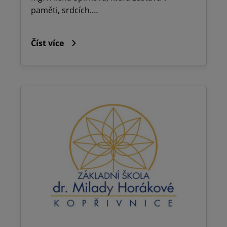
paměti, srdcích.…
Číst více