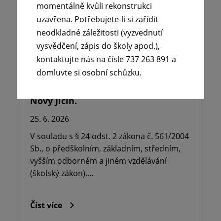
momentálně kvůli rekonstrukci
uzavřena. Potřebujete-li si zařídit
neodkladné záležitosti (vyzvednutí
vysvědčení, zápis do školy apod.),
🪧Oznámení o udělení ředitelského
kontaktujte nás na čísle 737 263 891 a
volna na ZŠ dr. Milady Horákové
domluvte si osobní schůzku.
Kopřivnice, Obránců míru 369 okres
Nový Jičín.
25. 6. 2026
V souladu s § 24 odst. 2 zákona č. 561/2004
Sb., o předškolním, základním, středním,
vyšším odborném a jiném vzdělávání
(školský zákon),…
Číst více