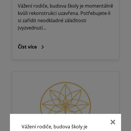
Vážení rodiče, budova školy je momentálně
kvůli rekonstrukci uzavřena. Potřebujete-li
si zařídit neodkladné záležitosti
(vyzvednutí…
Číst více
Vážení rodiče, budova školy je