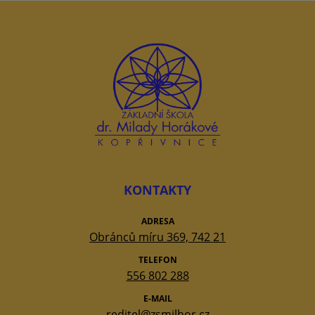
KONTAKTY
ADRESA
Obránců míru 369, 742 21
TELEFON
556 802 288
E-MAIL
reditel@zsmilhor.cz