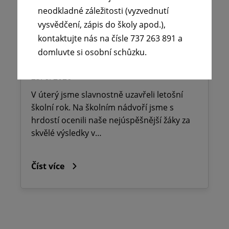
neodkladné záležitosti (vyzvednutí
vysvědčení, zápis do školy apod.),
kontaktujte nás na čísle 737 263 891 a
☀️Slavnostní ukončení školního
domluvte si osobní schůzku.
roku 💐
25. 6. 2026
V úterý jsme slavnostně uzavřeli letošní
školní rok. Na školním nádvoří jsme s
hrdostí ocenili naše nejúspěšnější žáky za
skvělé výsledky v…
Číst více