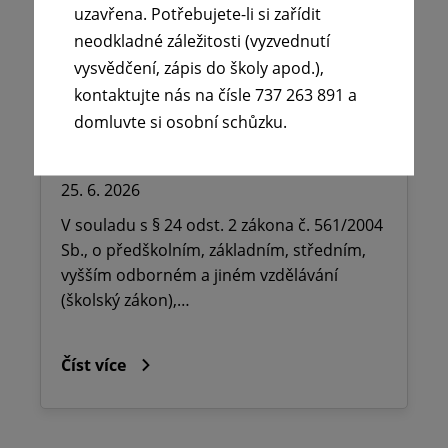
uzavřena. Potřebujete-li si zařídit
neodkladné záležitosti (vyzvednutí
🪧Oznámení o udělení ředitelského
vysvědčení, zápis do školy apod.),
volna na ZŠ dr. Milady Horákové
kontaktujte nás na čísle 737 263 891 a
domluvte si osobní schůzku.
Kopřivnice, Obránců míru 369 okres
Nový Jičín.
25. 6. 2026
V souladu s § 24 odst. 2 zákona č. 561/2004
Sb., o předškolním, základním, středním,
vyšším odborném a jiném vzdělávání
(školský zákon),…
Číst více