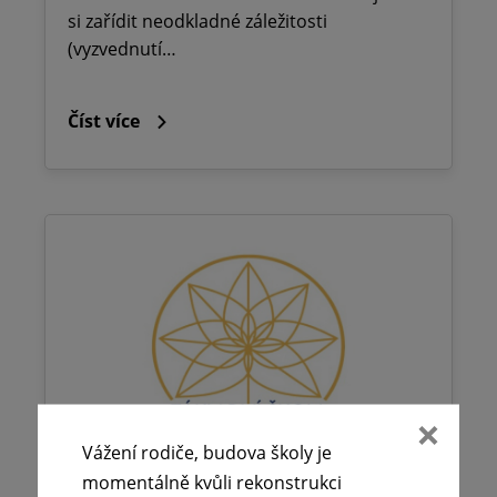
si zařídit neodkladné záležitosti
(vyzvednutí…
Číst více
Vážení rodiče, budova školy je
momentálně kvůli rekonstrukci