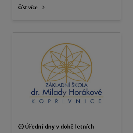
Číst více
🕧 Úřední dny v době letních