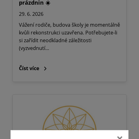
prázdnin ☀️
29. 6. 2026
Vážení rodiče, budova školy je momentálně
kvůli rekonstrukci uzavřena. Potřebujete-li
si zařídit neodkladné záležitosti
(vyzvednutí…
Číst více