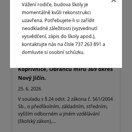
Vážení rodiče, budova školy je
momentálně kvůli rekonstrukci
uzavřena. Potřebujete-li si zařídit
neodkladné záležitosti (vyzvednutí
vysvědčení, zápis do školy apod.),
kontaktujte nás na čísle 737 263 891 a
🪧Oznámení o udělení ředitelského
domluvte si osobní schůzku.
volna na ZŠ dr. Milady Horákové
Kopřivnice, Obránců míru 369 okres
Nový Jičín.
25. 6. 2026
V souladu s § 24 odst. 2 zákona č. 561/2004
Sb., o předškolním, základním, středním,
vyšším odborném a jiném vzdělávání
(školský zákon),…