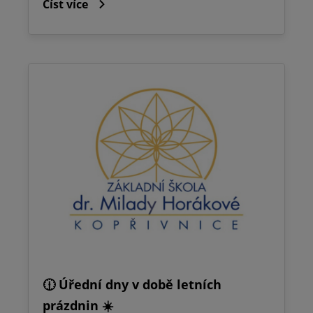
Číst více
🕧 Úřední dny v době letních
prázdnin ☀️