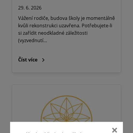
29. 6. 2026
Vážení rodiče, budova školy je momentálně
kvůli rekonstrukci uzavřena. Potřebujete-li
si zařídit neodkladné záležitosti
(vyzvednutí…
Číst více