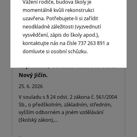
Vážení rodiče, budova školy je
momentálně kvůli rekonstrukci
uzavřena. Potřebujete-li si zařídit
neodkladné záležitosti (vyzvednutí
vysvědčení, zápis do školy apod.),
kontaktujte nás na čísle 737 263 891 a
🪧Oznámení o udělení ředitelského
domluvte si osobní schůzku.
volna na ZŠ dr. Milady Horákové
Kopřivnice, Obránců míru 369 okres
Nový Jičín.
25. 6. 2026
V souladu s § 24 odst. 2 zákona č. 561/2004
Sb., o předškolním, základním, středním,
vyšším odborném a jiném vzdělávání
(školský zákon),…