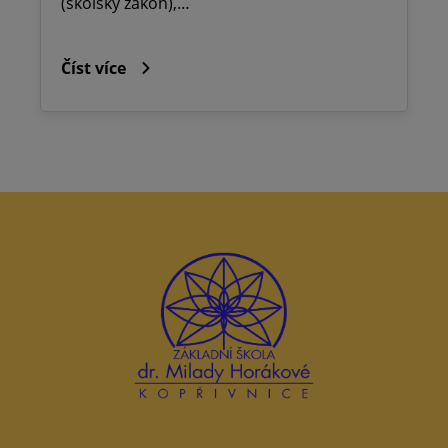
(školský zákon),…
Číst více