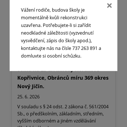
Vážení rodiče, budova školy je
momentálně kvůli rekonstrukci
uzavřena. Potřebujete-li si zařídit
neodkladné záležitosti (vyzvednutí
vysvědčení, zápis do školy apod.),
kontaktujte nás na čísle 737 263 891 a
domluvte si osobní schůzku.
🪧Oznámení o udělení ředitelského
volna na ZŠ dr. Milady Horákové
Kopřivnice, Obránců míru 369 okres
Nový Jičín.
25. 6. 2026
V souladu s § 24 odst. 2 zákona č. 561/2004
Sb., o předškolním, základním, středním,
vyšším odborném a jiném vzdělávání