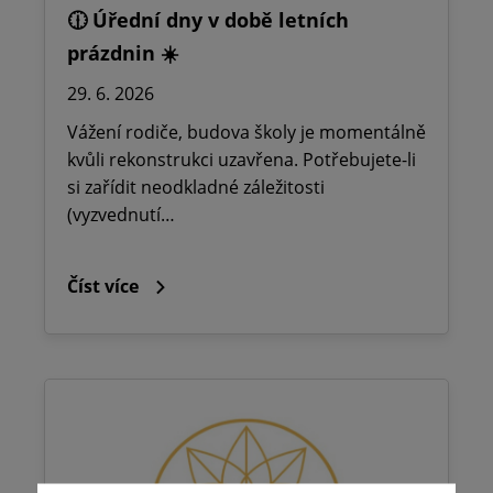
🕧 Úřední dny v době letních
prázdnin ☀️
29. 6. 2026
Vážení rodiče, budova školy je momentálně
kvůli rekonstrukci uzavřena. Potřebujete-li
si zařídit neodkladné záležitosti
(vyzvednutí…
Číst více