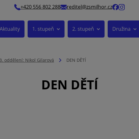
+420 556 802 288
reditel@zsmilhor.cz
Aktuality
1. stupeň
2. stupeň
Družina
3. oddělení: Nikol Gilarová
DEN DĚTÍ
DEN DĚTÍ