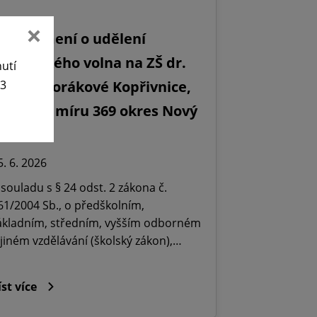
Oznámení o udělení
editelského volna na ZŠ dr.
nutí
ilady Horákové Kopřivnice,
63
bránců míru 369 okres Nový
ičín.
5. 6. 2026
 souladu s § 24 odst. 2 zákona č.
61/2004 Sb., o předškolním,
ákladním, středním, vyšším odborném
 jiném vzdělávání (školský zákon),…
íst více