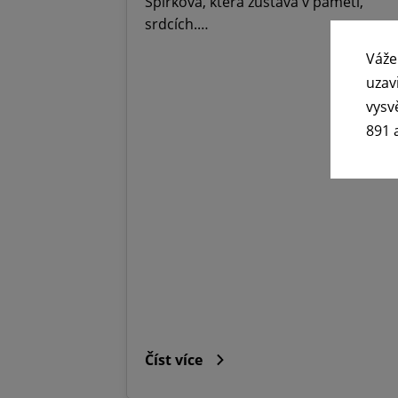
Špirková, která zůstává v paměti,
srdcích.…
Váže
uzav
vysv
891 
Číst více