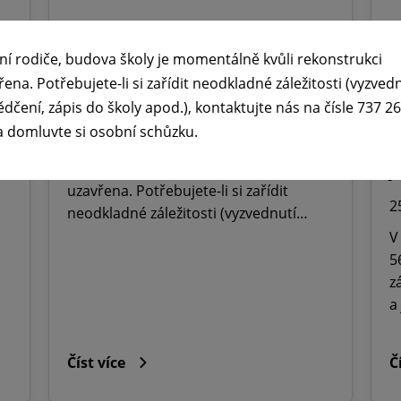
🕧 Úřední dny v době letních

ní rodiče, budova školy je momentálně kvůli rekonstrukci
prázdnin ☀️
ř
řena. Potřebujete-li si zařídit neodkladné záležitosti (vyzved
M
ědčení, zápis do školy apod.), kontaktujte nás na čísle 737 2
29. 6. 2026
a domluvte si osobní schůzku.
O
Vážení rodiče, budova školy je
momentálně kvůli rekonstrukci
J
uzavřena. Potřebujete-li si zařídit
2
neodkladné záležitosti (vyzvednutí…
V
5
z
a
Číst více
Č