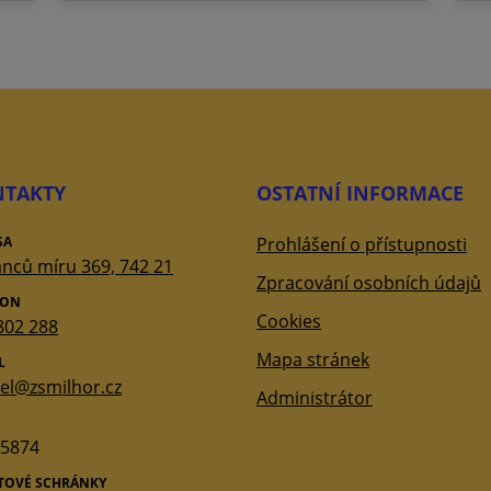
TAKTY
OSTATNÍ INFORMACE
SA
Prohlášení o přístupnosti
nců míru 369, 742 21
Zpracování osobních údajů
FON
Cookies
802 288
Mapa stránek
L
tel@zsmilhor.cz
Administrátor
5874
ATOVÉ SCHRÁNKY