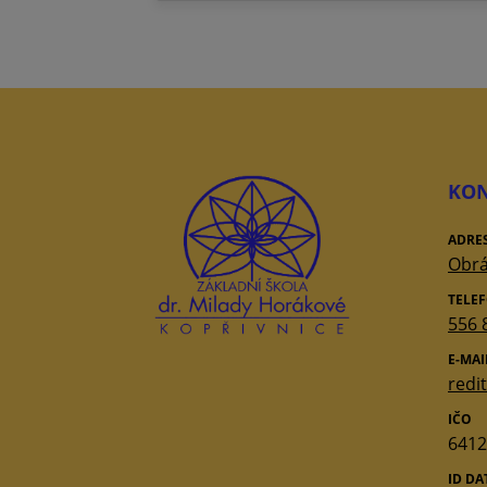
KON
ADRE
Obrá
TELE
556 
E-MAI
redi
IČO
6412
ID D