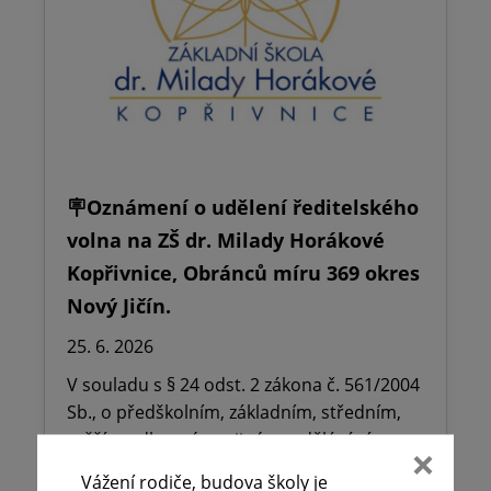
🪧Oznámení o udělení ředitelského
volna na ZŠ dr. Milady Horákové
Kopřivnice, Obránců míru 369 okres
Nový Jičín.
25. 6. 2026
V souladu s § 24 odst. 2 zákona č. 561/2004
Sb., o předškolním, základním, středním,
vyšším odborném a jiném vzdělávání
(školský zákon),…
Vážení rodiče, budova školy je