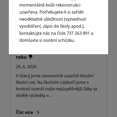
momentálně kvůli rekonstrukci
Číst více
uzavřena. Potřebujete-li si zařídit
neodkladné záležitosti (vyzvednutí
vysvědčení, zápis do školy apod.),
kontaktujte nás na čísle 737 263 891 a
domluvte si osobní schůzku.
☀️Slavnostní ukončení školního
roku 💐
25. 6. 2026
V úterý jsme slavnostně uzavřeli letošní
školní rok. Na školním nádvoří jsme s
hrdostí ocenili naše nejúspěšnější žáky za
skvělé výsledky v…
Číst více