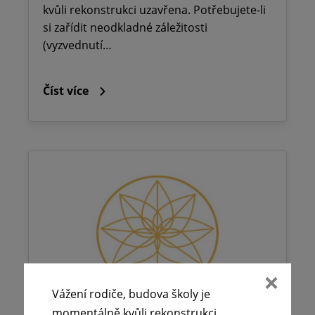
kvůli rekonstrukci uzavřena. Potřebujete-li
si zařídit neodkladné záležitosti
(vyzvednutí…
Číst více
Vážení rodiče, budova školy je
momentálně kvůli rekonstrukci