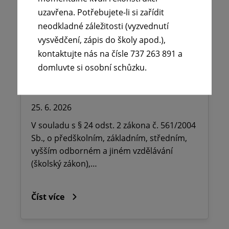
uzavřena. Potřebujete-li si zařídit
neodkladné záležitosti (vyzvednutí
vysvědčení, zápis do školy apod.),
🪧Oznámení o udělení ředitelského
kontaktujte nás na čísle 737 263 891 a
volna na ZŠ dr. Milady Horákové
domluvte si osobní schůzku.
Kopřivnice, Obránců míru 369 okres
Nový Jičín.
25. 6. 2026
V souladu s § 24 odst. 2 zákona č. 561/2004
Sb., o předškolním, základním, středním,
vyšším odborném a jiném vzdělávání
(školský zákon),…
Číst více