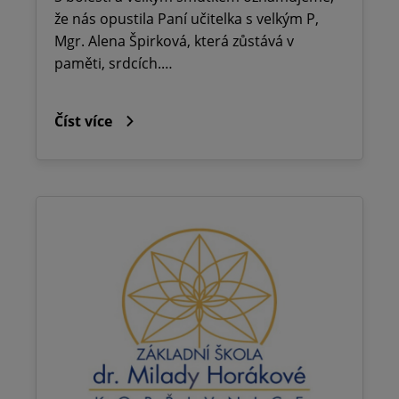
že nás opustila Paní učitelka s velkým P,
Mgr. Alena Špirková, která zůstává v
paměti, srdcích.…
Číst více