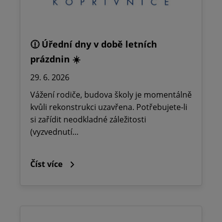
🕧 Úřední dny v době letních
prázdnin ☀️
29. 6. 2026
Vážení rodiče, budova školy je momentálně
kvůli rekonstrukci uzavřena. Potřebujete-li
si zařídit neodkladné záležitosti
(vyzvednutí…
Číst více