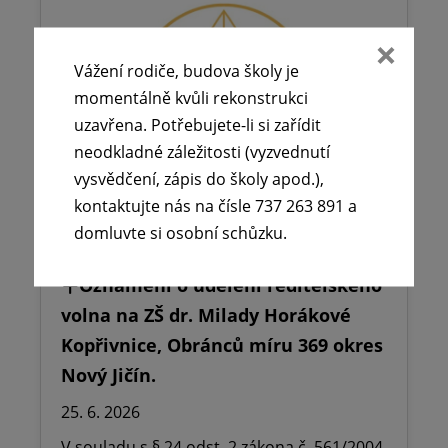
Vážení rodiče, budova školy je
momentálně kvůli rekonstrukci
uzavřena. Potřebujete-li si zařídit
neodkladné záležitosti (vyzvednutí
vysvědčení, zápis do školy apod.),
kontaktujte nás na čísle 737 263 891 a
domluvte si osobní schůzku.
🪧Oznámení o udělení ředitelského
volna na ZŠ dr. Milady Horákové
Kopřivnice, Obránců míru 369 okres
Nový Jičín.
25. 6. 2026
V souladu s § 24 odst. 2 zákona č. 561/2004