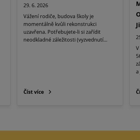
M
29. 6. 2026
O
Vážení rodiče, budova školy je
momentálně kvůli rekonstrukci
J
uzavřena. Potřebujete-li si zařídit
2
neodkladné záležitosti (vyzvednutí…
V
5
z
a
Číst více
Č