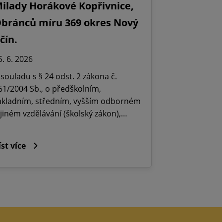
ilady Horákové Kopřivnice,
bránců míru 369 okres Nový
ičín.
5. 6. 2026
 souladu s § 24 odst. 2 zákona č.
61/2004 Sb., o předškolním,
ákladním, středním, vyšším odborném
 jiném vzdělávání (školský zákon),…
íst více