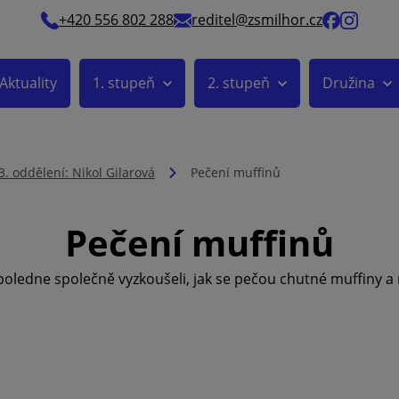
+420 556 802 288
reditel@zsmilhor.cz
Aktuality
1. stupeň
2. stupeň
Družina
3. oddělení: Nikol Gilarová
Pečení muffinů
Pečení muffinů
poledne společně vyzkoušeli, jak se pečou chutné muffiny a 