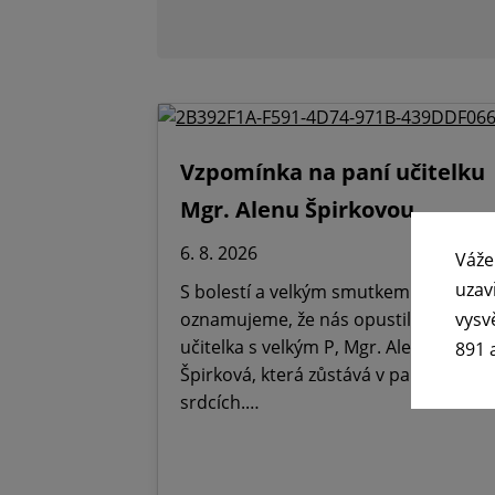
Vzpomínka na paní učitelku
Mgr. Alenu Špirkovou
6. 8. 2026
Váže
uzav
S bolestí a velkým smutkem
vysv
oznamujeme, že nás opustila Paní
učitelka s velkým P, Mgr. Alena
891 
Špirková, která zůstává v paměti,
srdcích.…