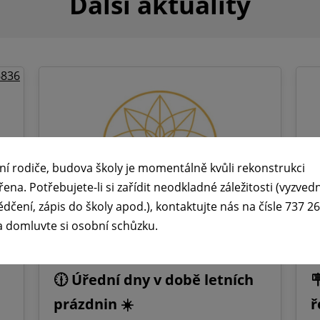
Další aktuality
ní rodiče, budova školy je momentálně kvůli rekonstrukci
řena. Potřebujete-li si zařídit neodkladné záležitosti (vyzved
ědčení, zápis do školy apod.), kontaktujte nás na čísle 737 2
a domluvte si osobní schůzku.
🕧 Úřední dny v době letních

prázdnin ☀️
ř