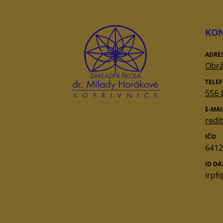
KON
ADRE
Obrá
TELE
556 
E-MAI
redi
IČO
6412
ID D
irpf