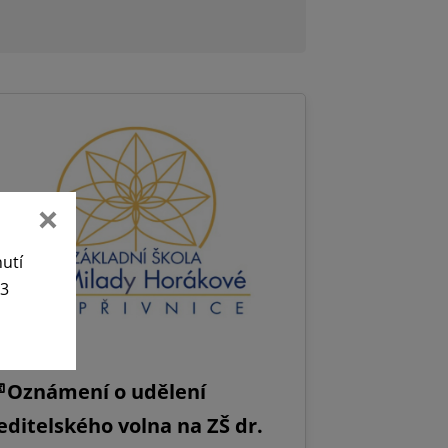
nutí
63
Oznámení o udělení
editelského volna na ZŠ dr.