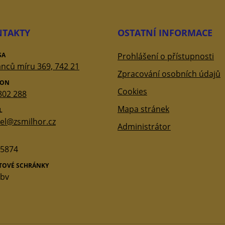
TAKTY
OSTATNÍ INFORMACE
SA
Prohlášení o přístupnosti
nců míru 369, 742 21
Zpracování osobních údajů
FON
Cookies
802 288
Mapa stránek
L
tel@zsmilhor.cz
Administrátor
5874
ATOVÉ SCHRÁNKY
qbv